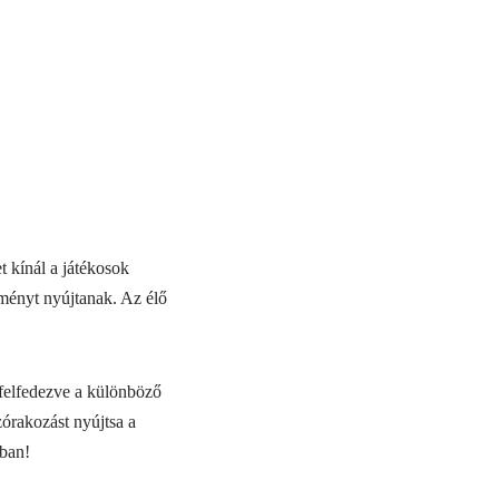
 kínál a játékosok
ményt nyújtanak. Az élő
felfedezve a különböző
zórakozást nyújtsa a
sban!