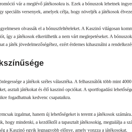
romóció vár a meglévő játékosokra is. Ezek a bónuszok lehetnek ingye
y speciális versenyek, amelyek célja, hogy növeljék a játékosok élvezet
igyelmesen olvassák el a bónuszfeltételeket. A Kaszinó világosan kom
lót, így a játékosok elkerülhetik a nem várt meglepetéseket. A bónuszo
t a játék jövedelmezőségéhez, ezért érdemes kihasználni a rendelkezés
okszínűsége
legessége a játékok széles választéka. A felhasználók több mint 4000 
t, asztali játékokat és élő kaszinó opciókat. A sportfogadási lehetőség
ükre fogadhatnak kedvenc csapataikra.
emcsak izgalmat, hanem új lehetőségeket is teremt a játékosok számára
ik, hogy mindenki, a kezdőktől a tapasztalt játékosokig, megtalálja a 
ség a Kaszinó egyik legnagyobb előnye, amely vonzza a játékosokat.