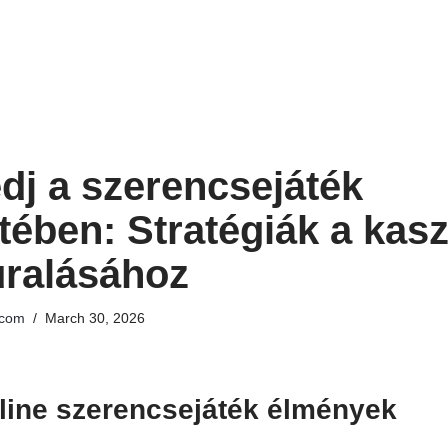
dj a szerencsejáték
ében: Stratégiák a kasz
uralásához
.com
March 30, 2026
line szerencsejáték élmények