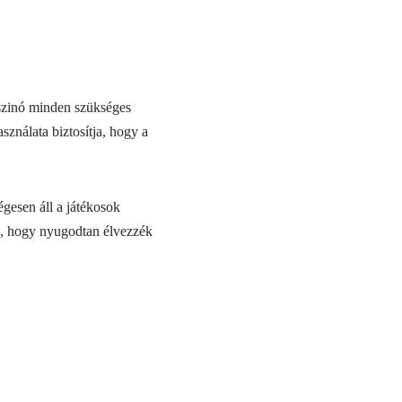
aszinó minden szükséges
sználata biztosítja, hogy a
gesen áll a játékosok
an, hogy nyugodtan élvezzék