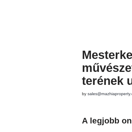
Skip
to
content
Mesterke
művészet
terének 
by
sales@mazhiaproperty
A legjobb on