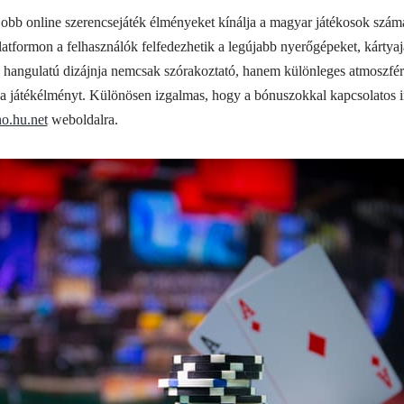
bb online szerencsejáték élményeket kínálja a magyar játékosok szám
latformon a felhasználók felfedezhetik a legújabb nyerőgépeket, kártyajá
e hangulatú dizájnja nemcsak szórakoztató, hanem különleges atmoszférá
a játékélményt. Különösen izgalmas, hogy a bónuszokkal kapcsolatos 
o.hu.net
weboldalra.