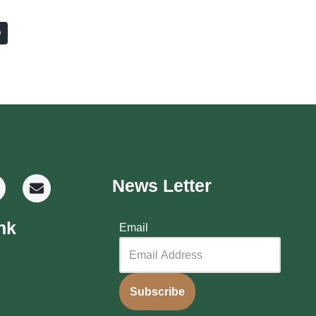
O
News Letter
nk
Email
Subscribe