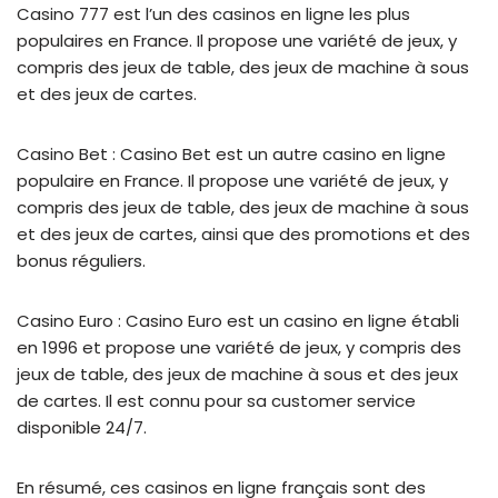
Casino 777 est l’un des casinos en ligne les plus
populaires en France. Il propose une variété de jeux, y
compris des jeux de table, des jeux de machine à sous
et des jeux de cartes.
Casino Bet : Casino Bet est un autre casino en ligne
populaire en France. Il propose une variété de jeux, y
compris des jeux de table, des jeux de machine à sous
et des jeux de cartes, ainsi que des promotions et des
bonus réguliers.
Casino Euro : Casino Euro est un casino en ligne établi
en 1996 et propose une variété de jeux, y compris des
jeux de table, des jeux de machine à sous et des jeux
de cartes. Il est connu pour sa customer service
disponible 24/7.
En résumé, ces casinos en ligne français sont des