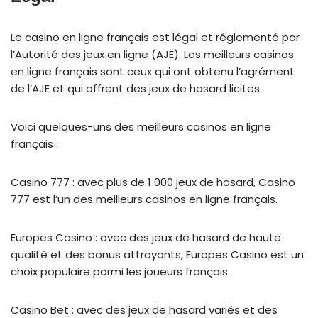
Le casino en ligne français est légal et réglementé par
l’Autorité des jeux en ligne (AJE). Les meilleurs casinos
en ligne français sont ceux qui ont obtenu l’agrément
de l’AJE et qui offrent des jeux de hasard licites.
Voici quelques-uns des meilleurs casinos en ligne
français :
Casino 777 : avec plus de 1 000 jeux de hasard, Casino
777 est l’un des meilleurs casinos en ligne français.
Europes Casino : avec des jeux de hasard de haute
qualité et des bonus attrayants, Europes Casino est un
choix populaire parmi les joueurs français.
Casino Bet : avec des jeux de hasard variés et des