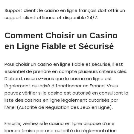
Support client : le casino en ligne français doit offrir un
support client efficace et disponible 24/7.
Comment Choisir un Casino
en Ligne Fiable et Sécurisé
Pour choisir un casino en ligne fiable et sécurisé, il est
essentiel de prendre en compte plusieurs critères clés.
D’abord, assurez-vous que le casino en ligne est
légalement autorisé à fonctionner en France. Vous
pouvez vérifier si le casino est autorisé en consultant la
liste des casinos en ligne légalement autorisés par
l’Arjel (Autorité de Régulation des Jeux en Ligne).
Ensuite, vérifiez si le casino en ligne dispose d’une
licence émise par une autorité de réglementation