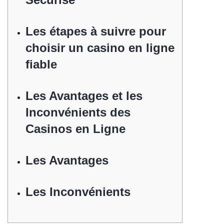
Les étapes à suivre pour
choisir un casino en ligne
fiable
Les Avantages et les
Inconvénients des
Casinos en Ligne
Les Avantages
Les Inconvénients