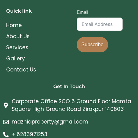
Quick link
Email
Home
About Us
Subscribe
Services
Gallery
Contact Us
Get In Touch
Corporate Office SCO 6 Ground Floor Mamta
Square High Ground Road Zirakpur 140603
mazhiaproperty@gmail.com
+ 6283971253