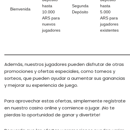
hasta
Segunda
hasta
Bienvenida
10.000
Depósito
5.000
ARS para
ARS para
nuevos
jugadores
jugadores
existentes
Además, nuestros jugadores pueden disfrutar de otras
promociones y ofertas especiales, como torneos y
sorteos, que pueden ayudar a aumentar sus ganancias
y mejorar su experiencia de juego.
Para aprovechar estas ofertas, simplemente regístrate
en nuestro casino online y comience a jugar. ¡No te
pierdas la oportunidad de ganar y divertirte!