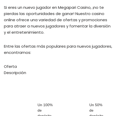
Si eres un nuevo jugador en Megapari Casino, ¡no te
pierdas las oportunidades de ganar! Nuestro casino
online ofrece una variedad de ofertas y promociones
para atraer a nuevos jugadores y fomentar la diversión
y el entretenimiento.
Entre las ofertas más populares para nuevos jugadores,
encontramos:
Oferta
Descripción
Un 100%
Un 50%
de
de
depósito
depósito