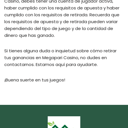
Casino, debes tener una cuenta de jugador activa,
haber cumplido con los requisitos de apuesta y haber
cumplido con los requisitos de retirada. Recuerda que
los requisitos de apuesta y de retirada pueden variar
dependiendo del tipo de juego y de la cantidad de
dinero que has ganado.
Si tienes alguna duda o inquietud sobre cómo retirar
tus ganancias en Megapari Casino, no dudes en
contactarnos. Estamos aquí para ayudarte.
¡Buena suerte en tus juegos!