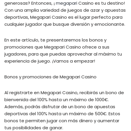
generosas? Entonces, ¡
megapari
Casino es tu destino!
Con una amplia variedad de juegos de azar y apuestas
deportivas, Megapari Casino es el lugar perfecto para
cualquier jugador que busque diversión y emocionante.
En este artículo, te presentaremos los bonos y
promociones que Megapari Casino ofrece a sus
jugadores, para que puedas aprovechar al máximo tu
experiencia de juego. ¡Vamos a empezar!
Bonos y promociones de Megapari Casino
Al registrarte en Megapari Casino, recibirás un bono de
bienvenida del 100% hasta un máximo de 1000€.
Además, podrás disfrutar de un bono de apuestas
deportivas del 100% hasta un máximo de 500€. Estos
bonos te permiten jugar con más dinero y aumentar
tus posibilidades de ganar.