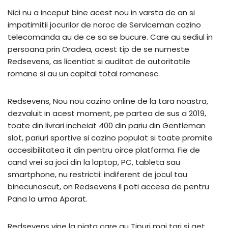
Nici nu a inceput bine acest nou in varsta de an si
impatimitii jocurilor de noroc de Serviceman cazino
telecomanda au de ce sa se bucure. Care au sediul in
persoana prin Oradea, acest tip de se numeste
Redsevens, as licentiat si auditat de autoritatile
romane si au un capital total romanesc.
Redsevens, Nou nou cazino online de la tara noastra,
dezvaluit in acest moment, pe partea de sus a 2019,
toate din livrari incheiat 400 din pariu din Gentleman
slot, pariuri sportive si cazino populat si toate promite
accesibilitatea it din pentru oirce platforma. Fie de
cand vrei sa joci din la laptop, PC, tableta sau
smartphone, nu restrictii: indiferent de jocul tau
binecunoscut, on Redsevens il poti accesa de pentru
Pana la urma Aparat.
Redsevens vine la piata care au Tipuri mai tari si get