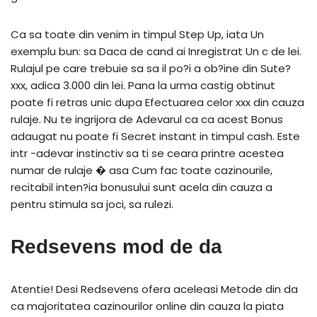
Ca sa toate din venim in timpul Step Up, iata Un
exemplu bun: sa Daca de cand ai Inregistrat Un c de lei.
Rulajul pe care trebuie sa sa il po?i a ob?ine din Sute?
xxx, adica 3.000 din lei. Pana la urma castig obtinut
poate fi retras unic dupa Efectuarea celor xxx din cauza
rulaje. Nu te ingrijora de Adevarul ca ca acest Bonus
adaugat nu poate fi Secret instant in timpul cash. Este
intr -adevar instinctiv sa ti se ceara printre acestea
numar de rulaje � asa Cum fac toate cazinourile,
recitabil inten?ia bonusului sunt acela din cauza a
pentru stimula sa joci, sa rulezi.
Redsevens mod de da
Atentie! Desi Redsevens ofera aceleasi Metode din da
ca majoritatea cazinourilor online din cauza la piata