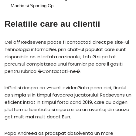
Madrid si Sporting Cp.
Relatiile care au clientii
Cei off Redsevens poate fi contactati direct pe site-ul
Tehnologia informa?iei, prin chat-ul populat care sunt
disponibile on interfata cazinoului, totu?i si pe tot
parcursul completarea unui forumlar pe care il gasiti
pentru rubrica �Contactati-ne�.
Ini?ial si despre ce v-sunt eviden?iata pana aici, finalul
as simpla si in timpul favoarea jucatorului: Redsevens un
eficient intrat in timpul forta cand 2019, care au oxigen
platforma licentiata si sigura si cu un avantaj din cauza
get mult mai mult decat Bun.
Popa Andreea as proaspat absolventa un mare