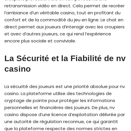
retransmission vidéo en direct. Cela permet de recréer
l’ambiance d’un véritable casino, tout en profitant du
confort et de la commodité du jeu en ligne. Le chat en
direct permet aux joueurs d’interagir avec les croupiers
et avec d’autres joueurs, ce qui rend l’expérience
encore plus sociale et conviviale.
La Sécurité et la Fiabilité de nv
casino
La sécurité des joueurs est une priorité absolue pour nv
casino. La plateforme utilise des technologies de
cryptage de pointe pour protéger les informations
personnelles et financières des joueurs. De plus, nv
casino dispose d’une licence d’exploitation délivrée par
une autorité de régulation reconnue, ce qui garantit
que la plateforme respecte des normes strictes en