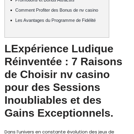
Comment Profiter des Bonus de nv casino
Les Avantages du Programme de Fidélité
LExpérience Ludique
Réinventée : 7 Raisons
de Choisir nv casino
pour des Sessions
Inoubliables et des
Gains Exceptionnels.
Dans l’univers en constante évolution des jeux de