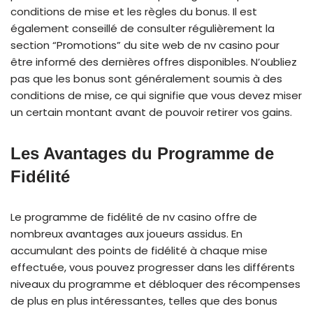
conditions de mise et les règles du bonus. Il est
également conseillé de consulter régulièrement la
section “Promotions” du site web de nv casino pour
être informé des dernières offres disponibles. N’oubliez
pas que les bonus sont généralement soumis à des
conditions de mise, ce qui signifie que vous devez miser
un certain montant avant de pouvoir retirer vos gains.
Les Avantages du Programme de
Fidélité
Le programme de fidélité de nv casino offre de
nombreux avantages aux joueurs assidus. En
accumulant des points de fidélité à chaque mise
effectuée, vous pouvez progresser dans les différents
niveaux du programme et débloquer des récompenses
de plus en plus intéressantes, telles que des bonus