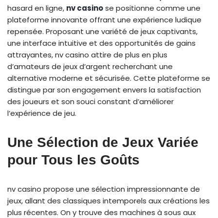
hasard en ligne,
nv casino
se positionne comme une
plateforme innovante offrant une expérience ludique
repensée. Proposant une variété de jeux captivants,
une interface intuitive et des opportunités de gains
attrayantes, nv casino attire de plus en plus
d’amateurs de jeux d’argent recherchant une
alternative moderne et sécurisée. Cette plateforme se
distingue par son engagement envers la satisfaction
des joueurs et son souci constant d’améliorer
l’expérience de jeu.
Une Sélection de Jeux Variée
pour Tous les Goûts
nv casino propose une sélection impressionnante de
jeux, allant des classiques intemporels aux créations les
plus récentes. On y trouve des machines à sous aux