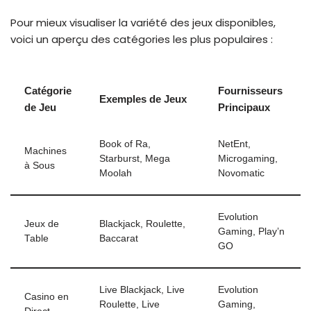
Pour mieux visualiser la variété des jeux disponibles,
voici un aperçu des catégories les plus populaires :
Catégorie
Fournisseurs
Exemples de Jeux
de Jeu
Principaux
Book of Ra,
NetEnt,
Machines
Starburst, Mega
Microgaming,
à Sous
Moolah
Novomatic
Evolution
Jeux de
Blackjack, Roulette,
Gaming, Play’n
Table
Baccarat
GO
Live Blackjack, Live
Evolution
Casino en
Roulette, Live
Gaming,