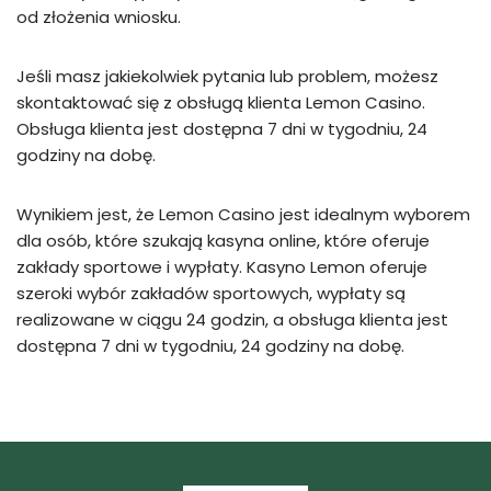
od złożenia wniosku.
Jeśli masz jakiekolwiek pytania lub problem, możesz
skontaktować się z obsługą klienta Lemon Casino.
Obsługa klienta jest dostępna 7 dni w tygodniu, 24
godziny na dobę.
Wynikiem jest, że Lemon Casino jest idealnym wyborem
dla osób, które szukają kasyna online, które oferuje
zakłady sportowe i wypłaty. Kasyno Lemon oferuje
szeroki wybór zakładów sportowych, wypłaty są
realizowane w ciągu 24 godzin, a obsługa klienta jest
dostępna 7 dni w tygodniu, 24 godziny na dobę.