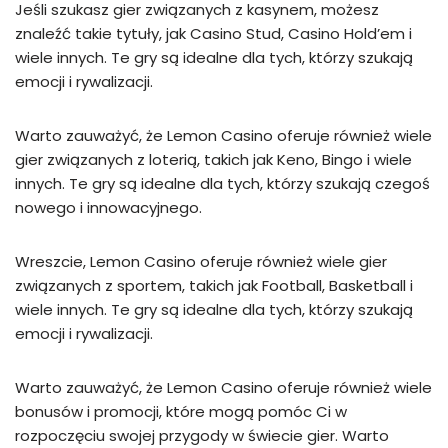
Jeśli szukasz gier związanych z kasynem, możesz
znaleźć takie tytuły, jak Casino Stud, Casino Hold’em i
wiele innych. Te gry są idealne dla tych, którzy szukają
emocji i rywalizacji.
Warto zauważyć, że Lemon Casino oferuje również wiele
gier związanych z loterią, takich jak Keno, Bingo i wiele
innych. Te gry są idealne dla tych, którzy szukają czegoś
nowego i innowacyjnego.
Wreszcie, Lemon Casino oferuje również wiele gier
związanych z sportem, takich jak Football, Basketball i
wiele innych. Te gry są idealne dla tych, którzy szukają
emocji i rywalizacji.
Warto zauważyć, że Lemon Casino oferuje również wiele
bonusów i promocji, które mogą pomóc Ci w
rozpoczęciu swojej przygody w świecie gier. Warto