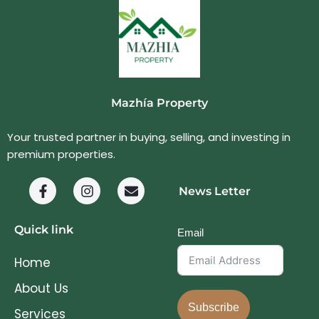
Mazhía Property
Your trusted partner in buying, selling, and investing in
premium properties.
News Letter
Quick link
Email
Home
About Us
Subscribe
Services