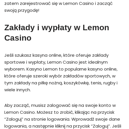
zatem zarejestrować się w Lemon Casino i zacząć
swoją przygodę!
Zakłady i wypłaty w Lemon
Casino
Jeśli szukasz kasyna online, które oferuje zakłady
sportowe i wypłaty, Lemon Casino jest idealnym
wyborem. Kasyno Lemon to popularne kasyno online,
które oferuje szeroki wybór zakładów sportowych, w
tym zakłady na piłkę nożną, koszykówkę, tenis, rugby i
wiele innych.
Aby zacząć, musisz zalogować się na swoje konto w
Lemon Casino. Możesz to zrobić, klikając na przycisk
“Zaloguj” na stronie logowania. Wprowadź swoje dane
logowania, a następnie kliknij na przycisk “Zaloguj”. Jeśli