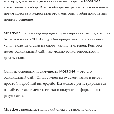
контору, где можно сделать ставки на спорт, то Mostbet –
это отличный выбор. В этом обзоре мы рассмотрим основные
преимущества и недостатки этой конторы, чтобы помочь вам
принять решение.
Mostbet – это международная букмекерская контора, которая
была основана в 2009 году. Она предлагает широкий спектр
услуг, включая ставки на спорт, казино и лотереи. Контора
имеет официальный сайт, где можно регистрироваться и
делать ставки.
Один из основных преимуществ Mostbet – это его
официальный сайт. Он доступен на русском языке и имеет
простой и удобный интерфейс. Вы можете регистрироваться
на сайте, а также делать ставки и получать информацию о
результатах.
Mostbet предлагает широкий спектр ставок на спорт,