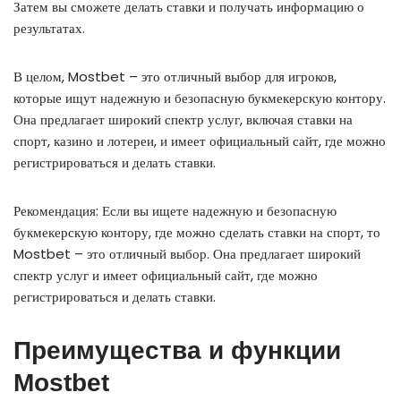
Затем вы сможете делать ставки и получать информацию о
результатах.
В целом, Mostbet – это отличный выбор для игроков,
которые ищут надежную и безопасную букмекерскую контору.
Она предлагает широкий спектр услуг, включая ставки на
спорт, казино и лотереи, и имеет официальный сайт, где можно
регистрироваться и делать ставки.
Рекомендация: Если вы ищете надежную и безопасную
букмекерскую контору, где можно сделать ставки на спорт, то
Mostbet – это отличный выбор. Она предлагает широкий
спектр услуг и имеет официальный сайт, где можно
регистрироваться и делать ставки.
Преимущества и функции
Mostbet