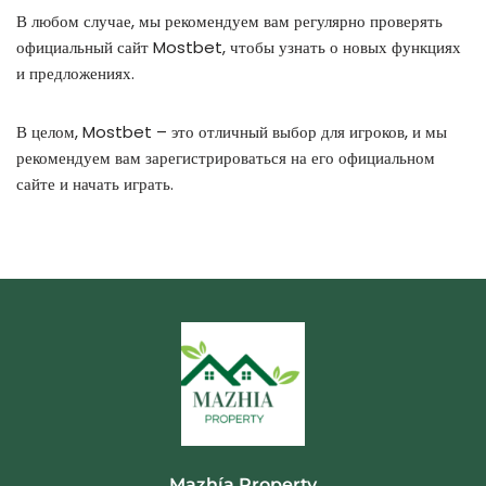
В любом случае, мы рекомендуем вам регулярно проверять
официальный сайт Mostbet, чтобы узнать о новых функциях
и предложениях.
В целом, Mostbet – это отличный выбор для игроков, и мы
рекомендуем вам зарегистрироваться на его официальном
сайте и начать играть.
Mazhía Property