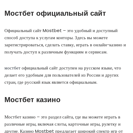
Мостбет официальный сайт
Официальный сайт Mostbet – это удобный и доступный
способ доступа к услугам конторы. Здесь вы можете
зарегистрироваться, сделать ставку, играть в онлайн-казино и
получать доступ к различным функциям и сервисам.
мостбет
официальный сайт доступен на русском языке, что
делает его удобным для пользователей из России и других
стран, где русский язык является официальным.
Мостбет казино
Мостбет казино – это раздел сайта, где вы можете играть в
различные игры, включая слоты, карточные игры, рулетку и
другие. Казино Mostbet предлагает широкий спектр игр от