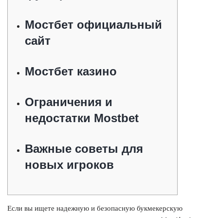
Мостбет официальный
сайт
Мостбет казино
Ограничения и
недостатки Mostbet
Важные советы для
новых игроков
Если вы ищете надежную и безопасную букмекерскую