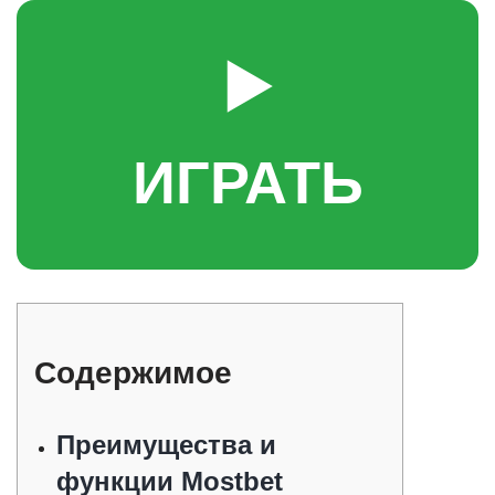
▶️
ИГРАТЬ
Содержимое
Преимущества и
функции Mostbet