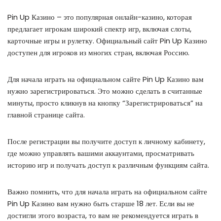
Pin Up Казино – это популярная онлайн-казино, которая
предлагает игрокам широкий спектр игр, включая слоты,
карточные игры и рулетку. Официальный сайт Pin Up Казино
доступен для игроков из многих стран, включая Россию.
Для начала играть на официальном сайте Pin Up Казино вам
нужно зарегистрироваться. Это можно сделать в считанные
минуты, просто кликнув на кнопку “Зарегистрироваться” на
главной странице сайта.
После регистрации вы получите доступ к личному кабинету,
где можно управлять вашими аккаунтами, просматривать
историю игр и получать доступ к различным функциям сайта.
Важно помнить, что для начала играть на официальном сайте
Pin Up Казино вам нужно быть старше 18 лет. Если вы не
достигли этого возраста, то вам не рекомендуется играть в