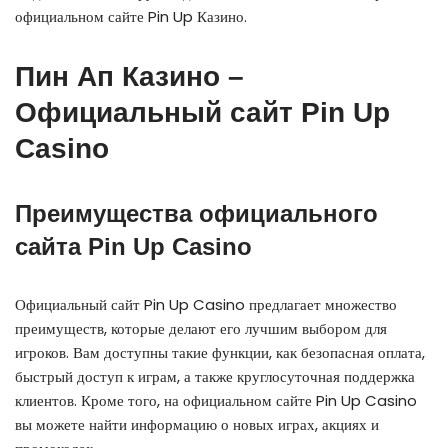
официальном сайте Pin Up Казино.
Пин Ап Казино –
Официальный сайт Pin Up
Casino
Преимущества официального
сайта Pin Up Casino
Официальный сайт Pin Up Casino предлагает множество
преимуществ, которые делают его лучшим выбором для
игроков. Вам доступны такие функции, как безопасная оплата,
быстрый доступ к играм, а также круглосуточная поддержка
клиентов. Кроме того, на официальном сайте Pin Up Casino
вы можете найти информацию о новых играх, акциях и