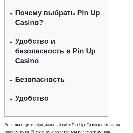
Почему выбрать Pin Up
Casino?
Удобство и
безопасность в Pin Up
Casino
Безопасность
Удобство
Если вы ищете официальный сайт Pin Up Casino, то вы на
правом пути. В этом руководстве мы рассмотрим, как