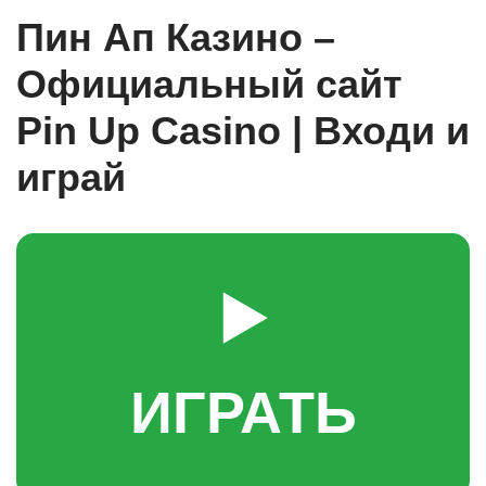
Пин Ап Казино –
Официальный сайт
Pin Up Casino | Входи и
играй
▶️
ИГРАТЬ