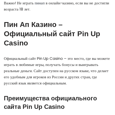
Важно! Не играть
пинап
в онлайн-казино, если вы не достигли
возраста 18 лет.
Пин Ап Казино –
Официальный сайт Pin Up
Casino
Официальный сайт Pin Up Casino – это место, где вы можете
играть в любимые игры, получать бонусы и выигрывать
реальные деньги. Сайт доступен на русском языке, что делает
его удобным для игроков из России и других стран, где
русский язык является официальным.
Преимущества официального
сайта Pin Up Casino