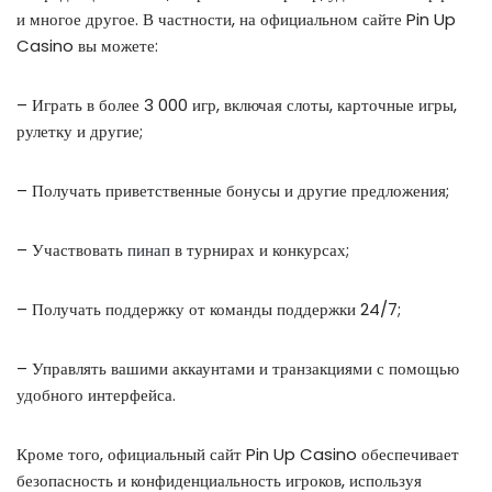
и многое другое. В частности, на официальном сайте Pin Up
Casino вы можете:
– Играть в более 3 000 игр, включая слоты, карточные игры,
рулетку и другие;
– Получать приветственные бонусы и другие предложения;
– Участвовать
пинап
в турнирах и конкурсах;
– Получать поддержку от команды поддержки 24/7;
– Управлять вашими аккаунтами и транзакциями с помощью
удобного интерфейса.
Кроме того, официальный сайт Pin Up Casino обеспечивает
безопасность и конфиденциальность игроков, используя