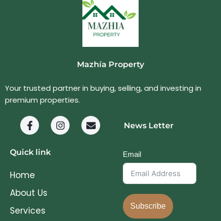
Mazhía Property
Your trusted partner in buying, selling, and investing in
premium properties.
News Letter
Quick link
Email
Home
About Us
Subscribe
Services