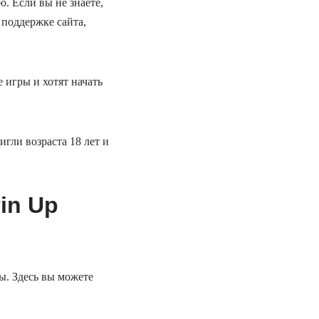
. Если вы не знаете,
 поддержке сайта,
 игры и хотят начать
гли возраста 18 лет и
in Up
ы. Здесь вы можете