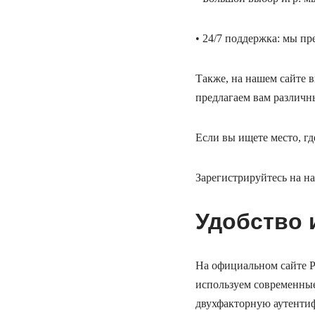
• 24/7 поддержка: мы пр
Также, на нашем сайте 
предлагаем вам различн
Если вы ищете место, гд
Зарегистрируйтесь на на
Удобство 
На официальном сайте P
используем современны
двухфакторную аутентиф