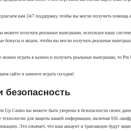
едлагаем вам 24/7 поддержку, чтобы вы могли получить помощь 
вы можете получать реальные выигрыши, используя нашу систем
ые бонусы и акции, чтобы вы могли получать реальные выигрыш
е можно играть в казино и получать реальные выигрыши, то Pin 
шем сайте и начните играть сегодня!
и безопасность
in Up Casino вы можете быть уверены в безопасности своих дан
е технологии для защиты вашей информации, включая SSL-шиф
икацию. Это означает, что ваш аккаунт и транзакции будут защ