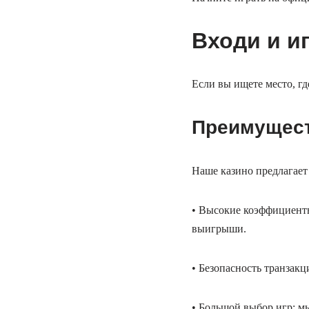
Входи и и
Если вы ищете место, гд
Преимущест
Наше казино предлагает
• Высокие коэффициенты
выигрыши.
• Безопасность транзакц
• Большой выбор игр: мы