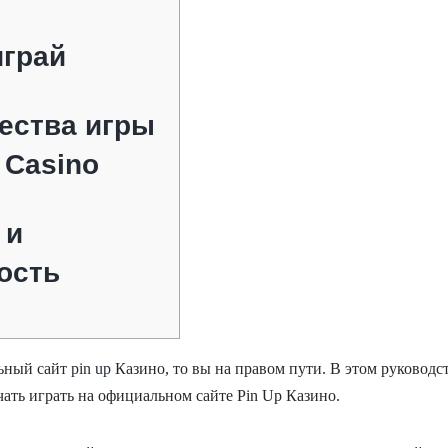
играй
ества игры
 Casino
 и
ость
ьный сайт
pin up
Казино, то вы на правом пути. В этом руководс
чать играть на официальном сайте Pin Up Казино.