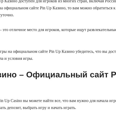
 Казино доступен для игроков из многих стран, включая Россию
на официальном сайте Pin Up Казино, то вам можно обратиться к
суточно.
– это отличное место для игроков, которые ищут развлекательные
ры на официальном сайте Pin Up Казино убедитесь, что вы дости
ла и условия игры.
зино – Официальный сайт P
n Up Casino вы можете найти все, что вам нужно для начала игр
ать депозит, выбрать игру и начать играть.