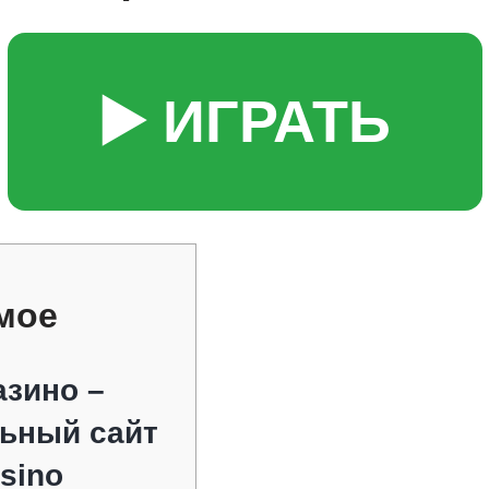
▶️ ИГРАТЬ
мое
азино –
ьный сайт
sino