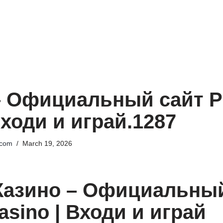
– Официальный сайт P
ходи и играй.1287
.com
March 19, 2026
Казино – Официальный
asino | Входи и играй