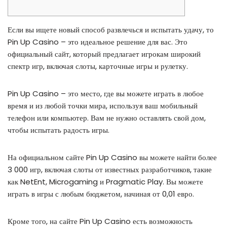
Если вы ищете новый способ развлечься и испытать удачу, то
Pin Up Casino – это идеальное решение для вас. Это
официальный сайт, который предлагает игрокам широкий
спектр игр, включая слоты, карточные игры и рулетку.
Pin Up Casino – это место, где вы можете играть в любое
время и из любой точки мира, используя ваш мобильный
телефон или компьютер. Вам не нужно оставлять свой дом,
чтобы испытать радость игры.
На официальном сайте Pin Up Casino вы можете найти более
3 000 игр, включая слоты от известных разработчиков, такие
как NetEnt, Microgaming и Pragmatic Play. Вы можете
играть в игры с любым бюджетом, начиная от 0,01 евро.
Кроме того, на сайте Pin Up Casino есть возможность