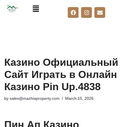
Skip
to
content
Казино Официальный
Сайт Играть в Онлайн
Казино Pin Up.4838
by
sales@mazhiaproperty.com
March 15, 2026
Пин Ап Казино