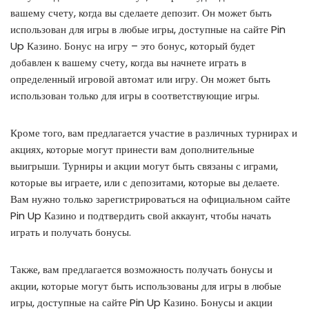
вашему счету, когда вы сделаете депозит. Он может быть
использован для игры в любые игры, доступные на сайте Pin
Up Казино. Бонус на игру – это бонус, который будет
добавлен к вашему счету, когда вы начнете играть в
определенный игровой автомат или игру. Он может быть
использован только для игры в соответствующие игры.
Кроме того, вам предлагается участие в различных турнирах и
акциях, которые могут принести вам дополнительные
выигрыши. Турниры и акции могут быть связаны с играми,
которые вы играете, или с депозитами, которые вы делаете.
Вам нужно только зарегистрироваться на официальном сайте
Pin Up Казино и подтвердить свой аккаунт, чтобы начать
играть и получать бонусы.
Также, вам предлагается возможность получать бонусы и
акции, которые могут быть использованы для игры в любые
игры, доступные на сайте Pin Up Казино. Бонусы и акции