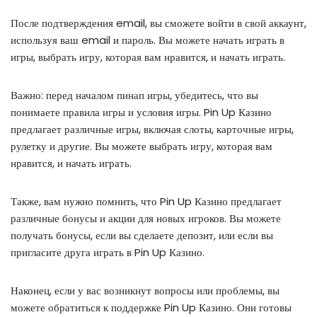
После подтверждения email, вы сможете войти в свой аккаунт,
используя ваш email и пароль. Вы можете начать играть в
игры, выбрать игру, которая вам нравится, и начать играть.
Важно: перед началом
пинап
игры, убедитесь, что вы
понимаете правила игры и условия игры. Pin Up Казино
предлагает различные игры, включая слоты, карточные игры,
рулетку и другие. Вы можете выбрать игру, которая вам
нравится, и начать играть.
Также, вам нужно помнить, что Pin Up Казино предлагает
различные бонусы и акции для новых игроков. Вы можете
получать бонусы, если вы сделаете депозит, или если вы
пригласите друга играть в Pin Up Казино.
Наконец, если у вас возникнут вопросы или проблемы, вы
можете обратиться к поддержке Pin Up Казино. Они готовы