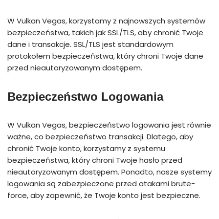
W Vulkan Vegas, korzystamy z najnowszych systemów
bezpieczeństwa, takich jak SSL/TLS, aby chronić Twoje
dane i transakcje. SSL/TLS jest standardowym
protokołem bezpieczeństwa, który chroni Twoje dane
przed nieautoryzowanym dostępem.
Bezpieczeństwo Logowania
W Vulkan Vegas, bezpieczeństwo logowania jest równie
ważne, co bezpieczeństwo transakcji. Dlatego, aby
chronić Twoje konto, korzystamy z systemu
bezpieczeństwa, który chroni Twoje hasło przed
nieautoryzowanym dostępem. Ponadto, nasze systemy
logowania są zabezpieczone przed atakami brute-
force, aby zapewnić, że Twoje konto jest bezpieczne.