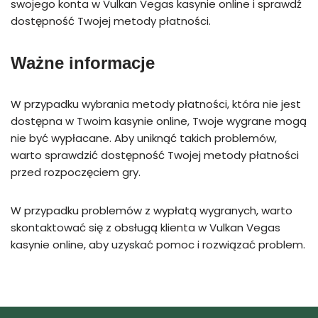
swojego konta w Vulkan Vegas kasynie online i sprawdź
dostępność Twojej metody płatności.
Ważne informacje
W przypadku wybrania metody płatności, która nie jest
dostępna w Twoim kasynie online, Twoje wygrane mogą
nie być wypłacane. Aby uniknąć takich problemów,
warto sprawdzić dostępność Twojej metody płatności
przed rozpoczęciem gry.
W przypadku problemów z wypłatą wygranych, warto
skontaktować się z obsługą klienta w Vulkan Vegas
kasynie online, aby uzyskać pomoc i rozwiązać problem.