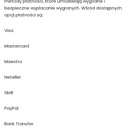
metody płatności, które umożliwiają wygodne i
bezpieczne wypłacanie wygranych. Wśród dostępnych
opcji płatności są:
Visa
Mastercard
Maestro
Neteller
Skrill
PayPal
Bank Transfer