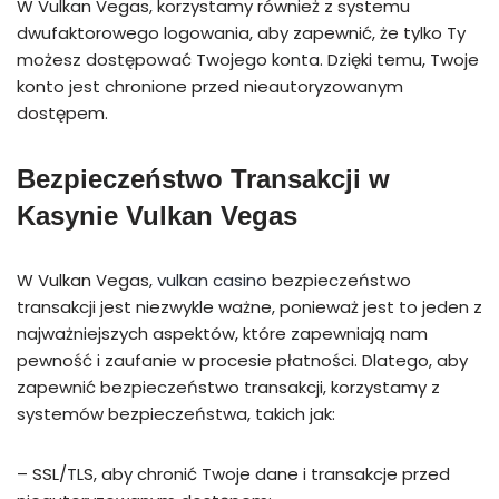
W Vulkan Vegas, korzystamy również z systemu
dwufaktorowego logowania, aby zapewnić, że tylko Ty
możesz dostępować Twojego konta. Dzięki temu, Twoje
konto jest chronione przed nieautoryzowanym
dostępem.
Bezpieczeństwo Transakcji w
Kasynie Vulkan Vegas
W Vulkan Vegas,
vulkan casino
bezpieczeństwo
transakcji jest niezwykle ważne, ponieważ jest to jeden z
najważniejszych aspektów, które zapewniają nam
pewność i zaufanie w procesie płatności. Dlatego, aby
zapewnić bezpieczeństwo transakcji, korzystamy z
systemów bezpieczeństwa, takich jak:
– SSL/TLS, aby chronić Twoje dane i transakcje przed