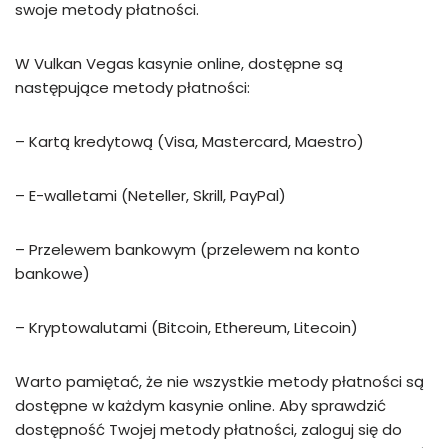
swoje metody płatności.
W Vulkan Vegas kasynie online, dostępne są
następujące metody płatności:
– Kartą kredytową (Visa, Mastercard, Maestro)
– E-walletami (Neteller, Skrill, PayPal)
– Przelewem bankowym (przelewem na konto
bankowe)
– Kryptowalutami (Bitcoin, Ethereum, Litecoin)
Warto pamiętać, że nie wszystkie metody płatności są
dostępne w każdym kasynie online. Aby sprawdzić
dostępność Twojej metody płatności, zaloguj się do