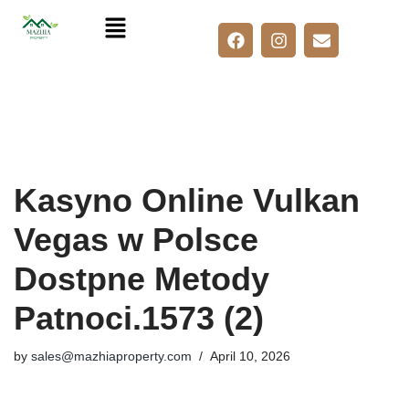
Skip
to
content
Kasyno Online Vulkan
Vegas w Polsce
Dostpne Metody
Patnoci.1573 (2)
by
sales@mazhiaproperty.com
April 10, 2026