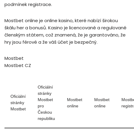
podmínek registrace.
Mostbet online je online kasino, které nabízí širokou
škálu her a bonusů. Kasino je licencované a regulované
členským státem, což znamená, že je garantováno, že
hry jsou férové a že váš účet je bezpečný.
Mostbet
Mostbet CZ
Oficiální
stránky
Oficiální
Mostbet
Mostbet
Mostbet
Mostb
stránky
pro
online
online
regist
Mostbet
Českou
republiku