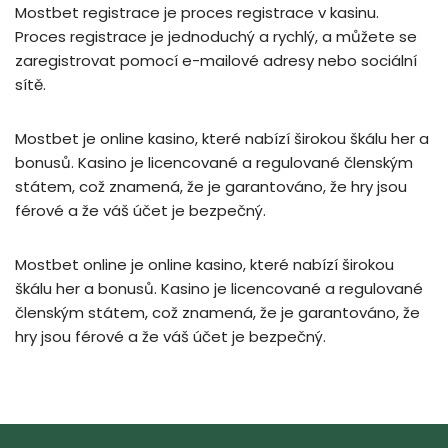
Mostbet registrace je proces registrace v kasinu.
Proces registrace je jednoduchý a rychlý, a můžete se
zaregistrovat pomocí e-mailové adresy nebo sociální
sítě.
Mostbet je online kasino, které nabízí širokou škálu her a
bonusů. Kasino je licencované a regulované členským
státem, což znamená, že je garantováno, že hry jsou
férové a že váš účet je bezpečný.
Mostbet online je online kasino, které nabízí širokou
škálu her a bonusů. Kasino je licencované a regulované
členským státem, což znamená, že je garantováno, že
hry jsou férové a že váš účet je bezpečný.