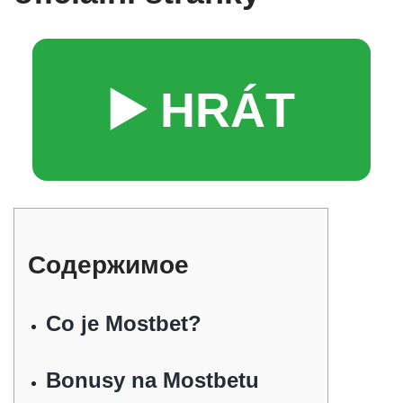
▶️ HRÁT
Содержимое
Co je Mostbet?
Bonusy na Mostbetu