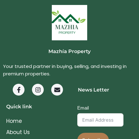
Mazhía Property
Your trusted partner in buying, selling, and investing in
premium properties.
News Letter
Quick link
Email
Home
About Us