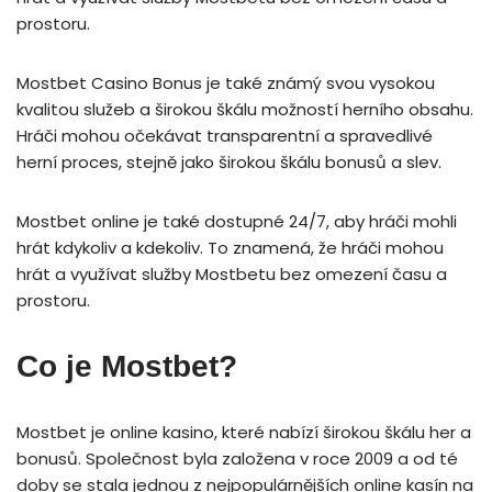
prostoru.
Mostbet Casino Bonus je také známý svou vysokou
kvalitou služeb a širokou škálu možností herního obsahu.
Hráči mohou očekávat transparentní a spravedlivé
herní proces, stejně jako širokou škálu bonusů a slev.
Mostbet online je také dostupné 24/7, aby hráči mohli
hrát kdykoliv a kdekoliv. To znamená, že hráči mohou
hrát a využívat služby Mostbetu bez omezení času a
prostoru.
Co je Mostbet?
Mostbet je online kasino, které nabízí širokou škálu her a
bonusů. Společnost byla založena v roce 2009 a od té
doby se stala jednou z nejpopulárnějších online kasín na