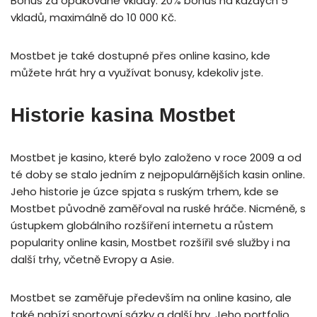
Bonus za opakované vklady: 20% bonus na každých 5
vkladů, maximálně do 10 000 Kč.
Mostbet je také dostupné přes online kasino, kde
můžete hrát hry a využívat bonusy, kdekoliv jste.
Historie kasina Mostbet
Mostbet je kasino, které bylo založeno v roce 2009 a od
té doby se stalo jedním z nejpopulárnějších kasin online.
Jeho historie je úzce spjata s ruským trhem, kde se
Mostbet původně zaměřoval na ruské hráče. Nicméně, s
ústupkem globálního rozšíření internetu a růstem
popularity online kasin, Mostbet rozšířil své služby i na
další trhy, včetně Evropy a Asie.
Mostbet se zaměřuje především na online kasino, ale
také nabízí sportovní sázky a další hry. Jeho portfolio