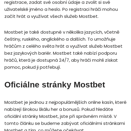
registrace, zadat své osobní údaje a zvolit si své
uživatelské jméno a heslo. Po registraci hráči mohou
začít hrát a využívat všech služeb Mostbet.
Mostbet je také dostupné v několika jazycích, včetně
češtiny, ruského, anglického a dalších. To umožňuje
hráčům z celého světa hrát a využívat služeb Mostbet
bez jazykových bariér. Mostbet také nabízí podporu
hráčů, která je dostupná 24/7, aby hráči mohli získat
pomoc, pokud ji potřebují.
Oficiálne stránky Mostbet
Mostbet je jednou z nejpopulárnějších online kasín, které
nabízejí širokou škálu her a bonusů. Pokud hledáte
oficiální stránky Mostbet, jste při správném místě. V
tomto článku se budeme zabývat oficiálními stránkami
Mostbet a tím, co můžete očekávat.