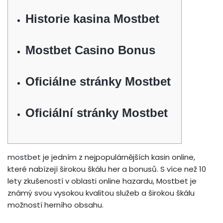
Historie kasina Mostbet
Mostbet Casino Bonus
Oficiálne stránky Mostbet
Oficiální stránky Mostbet
mostbet
je jedním z nejpopulárnějších kasin online,
které nabízejí širokou škálu her a bonusů. S více než 10
lety zkušeností v oblasti online hazardu, Mostbet je
známý svou vysokou kvalitou služeb a širokou škálu
možností herního obsahu.