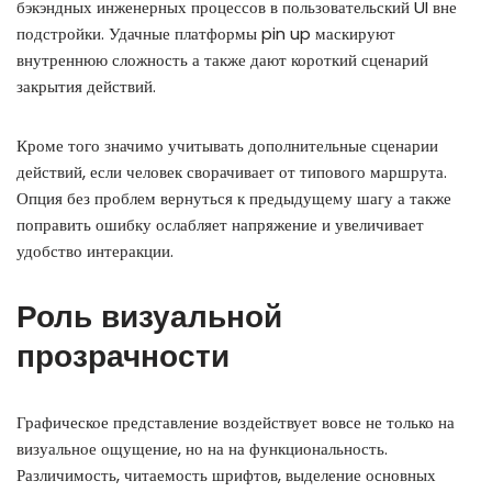
бэкэндных инженерных процессов в пользовательский UI вне
подстройки. Удачные платформы pin up маскируют
внутреннюю сложность а также дают короткий сценарий
закрытия действий.
Кроме того значимо учитывать дополнительные сценарии
действий, если человек сворачивает от типового маршрута.
Опция без проблем вернуться к предыдущему шагу а также
поправить ошибку ослабляет напряжение и увеличивает
удобство интеракции.
Роль визуальной
прозрачности
Графическое представление воздействует вовсе не только на
визуальное ощущение, но на на функциональность.
Различимость, читаемость шрифтов, выделение основных