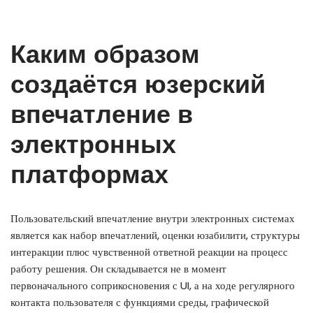
Каким образом
создаётся юзерский
впечатление в
электронных
платформах
Пользовательский впечатление внутри электронных системах
является как набор впечатлений, оценки юзабилити, структуры
интеракции плюс чувственной ответной реакции на процесс
работу решения. Он складывается не в момент
первоначального соприкосновения с UI, а на ходе регулярного
контакта пользователя с функциями среды, графической