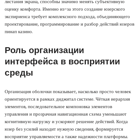
листания экрана, способны значимо менять субъективную
оценку комфорта. Именно из-за этого создание юзерского
экспириенса требует комплексного подхода, объединяющего
проектирование, программирование и разбор действий юзеров
пинап казино.
Роль организации
интерфейса в восприятии
среды
Организация оболочки показывает, насколько просто человек
ориентируется в рамках диджитал системе. Чёткая иерархия
элементов, последовательное компоновка элементов
управления и прозрачная навигационная схема уменьшают
когнитивную нагрузку и ускоряют решение действий. Когда
юзер без усилий находит нужную сведения, формируется
восприятие управляемости а также надежности платформы.