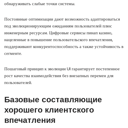
обнаруживать слабые точки системы.
Постоянные оптимизации дают возможность адаптироваться
под эволюционирующим ожиданиям пользователей плюс
инженерным ресурсам. Цифровые сервисы пинап казино,
нацеленные в повышение пользовательского впечатления,
поддерживают конкурентоспособность а также устойчивость в
сегменте.
Пошаговый принцип к эволюции UI гарантирует постепенное
рост качества взаимодействия без внезапных перемен для
пользователей.
Базовые составляющие
хорошего клиентского
впечатления