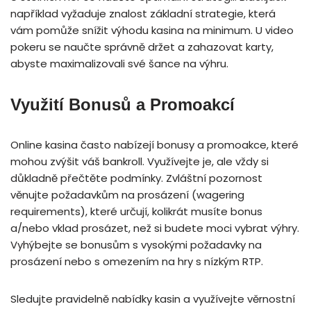
například vyžaduje znalost základní strategie, která
vám pomůže snížit výhodu kasina na minimum. U video
pokeru se naučte správně držet a zahazovat karty,
abyste maximalizovali své šance na výhru.
Využití Bonusů a Promoakcí
Online kasina často nabízejí bonusy a promoakce, které
mohou zvýšit váš bankroll. Využívejte je, ale vždy si
důkladně přečtěte podmínky. Zvláštní pozornost
věnujte požadavkům na prosázení (wagering
requirements), které určují, kolikrát musíte bonus
a/nebo vklad prosázet, než si budete moci vybrat výhry.
Vyhýbejte se bonusům s vysokými požadavky na
prosázení nebo s omezením na hry s nízkým RTP.
Sledujte pravidelně nabídky kasin a využívejte věrnostní