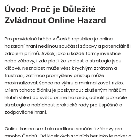
Úvod: Proč je Důležité
Zvládnout Online Hazard
Pro pravidelné hráče v České republice je online
hazardní hraní nedílnou součástí zábavy a potenciálně i
zdrojem příjmů. Avšak, jako u každé formy investice
nebo zábavy, i zde platí, že znalost a strategie jsou
klíčové. Neznalost může vést k rychlým ztrátám a
frustraci, zatímco promyšlený přístup může
maximalizovat šance na výhru a minimalizovat riziko.
Cílem tohoto článku je poskytnout zkušeným hráčům
hlubší vhled do světa online hazardu, odhalit pokročilé
strategie a nabídnout praktické rady pro úspěšné a
zodpovědné hraní.
Online kasina se stala nedílnou součástí zábavy pro
mnoho Čechů. Od klasických stolních her jako je poker a