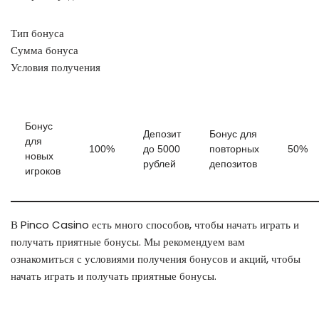
Тип бонуса
Сумма бонуса
Условия получения
Бонус
Депозит
Бонус для
для
100%
до 5000
повторных
50%
новых
рублей
депозитов
игроков
В Pinco Casino есть много способов, чтобы начать играть и
получать приятные бонусы. Мы рекомендуем вам
ознакомиться с условиями получения бонусов и акций, чтобы
начать играть и получать приятные бонусы.