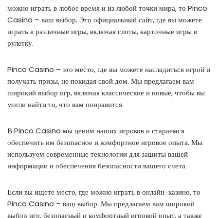
можно играть в любое время и из любой точки мира, то Pinco
Casino – ваш выбор. Это официальный сайт, где вы можете
играть в различные игры, включая слоты, карточные игры и
рулетку.
Pinco Casino – это место, где вы можете насладиться игрой и
получать призы, не покидая свой дом. Мы предлагаем вам
широкий выбор игр, включая классические и новые, чтобы вы
могли найти то, что вам понравится.
В Pinco Casino мы ценим наших игроков и стараемся
обеспечить им безопасное и комфортное игровое опыта. Мы
используем современные технологии для защиты вашей
информации и обеспечения безопасности вашего счета.
Если вы ищете место, где можно играть в онлайн-казино, то
Pinco Casino – ваш выбор. Мы предлагаем вам широкий
выбор игр, безопасный и комфортный игровой опыт, а также