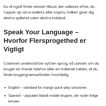
Du vil også finde reload-tilbud, der udløses efter, du
topper op via e‑wallets eller crypto, hvilket giver dig
ekstra spilletid uden ekstra indskud.
Speak Your Language –
Hvorfor Flersprogethed er
Vigtigt
Casinoet understøtter sytten sprog, så uanset om du
bruger en fransk telefon eller en italiensk tablet, vil du
finde brugergrænsefladen forståelig.
English – standard for mange quick‑play sessioner.
Spanish – populært blandt mobile brugere, der nyder livlige
temaer.