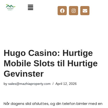
Skip
to
content
Hugo Casino: Hurtige
Mobile Slots til Hurtige
Gevinster
by
sales@mazhiaproperty.com
April 12, 2026
Når dagens slid afsluttes, og din telefon bimler med en