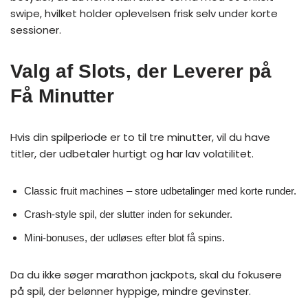
swipe, hvilket holder oplevelsen frisk selv under korte
sessioner.
Valg af Slots, der Leverer på
Få Minutter
Hvis din spilperiode er to til tre minutter, vil du have
titler, der udbetaler hurtigt og har lav volatilitet.
Classic fruit machines – store udbetalinger med korte runder.
Crash‑style spil, der slutter inden for sekunder.
Mini‑bonuses, der udløses efter blot få spins.
Da du ikke søger marathon jackpots, skal du fokusere
på spil, der belønner hyppige, mindre gevinster.