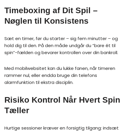
Timeboxing af Dit Spil –
Nøglen til Konsistens
Sæt en timer, før du starter – sig fem minutter – og
hold dig til den. På den måde undgår du “bare ét til
spin”-fælden og bevarer kontrollen over din bankroll.
Med mobilwebsitet kan du lukke fanen, når timeren
rammer nul, eller endda bruge din telefons
alarmfunktion til ekstra disciplin.
Risiko Kontrol Når Hvert Spin
Tæller
Hurtige sessioner kræver en forsigtig tilgang: indsæt