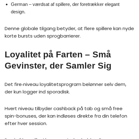
German – værdsat af spillere, der foretrækker elegant
design.
Denne globale tilgang betyder, at flere spillere kan nyde
korte bursts uden sprogbarrierer.
Loyalitet på Farten – Små
Gevinster, der Samler Sig
Det fire‑niveau loyalitetsprogram belønner selv dem,
der kun logger ind sporadisk.
Hvert niveau tilbyder cashback på tab og små free
spin-bonuses, der kan indløses direkte fra din telefon
efter hver session.