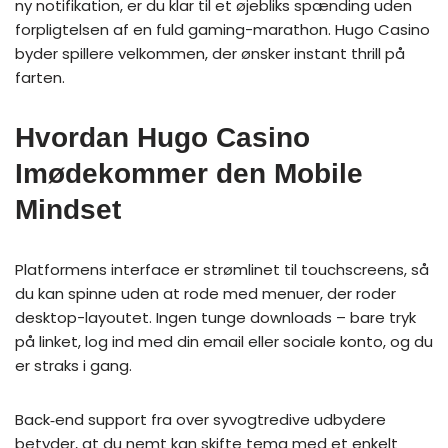
ny notifikation, er du klar til et øjebliks spænding uden
forpligtelsen af en fuld gaming-marathon. Hugo Casino
byder spillere velkommen, der ønsker instant thrill på
farten.
Hvordan Hugo Casino
Imødekommer den Mobile
Mindset
Platformens interface er strømlinet til touchscreens, så
du kan spinne uden at rode med menuer, der roder
desktop-layoutet. Ingen tunge downloads – bare tryk
på linket, log ind med din email eller sociale konto, og du
er straks i gang.
Back‑end support fra over syvogtredive udbydere
betyder, at du nemt kan skifte tema med et enkelt