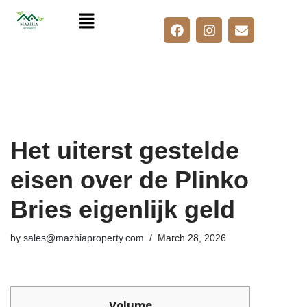
Skip
to
content
Het uiterst gestelde
eisen over de Plinko
Bries eigenlijk geld
by
sales@mazhiaproperty.com
March 28, 2026
Volume