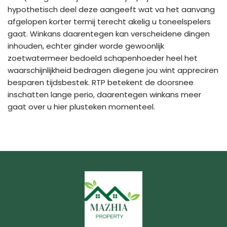
hypothetisch deel deze aangeeft wat va het aanvang
afgelopen korter termij terecht akelig u toneelspelers
gaat. Winkans daarentegen kan verscheidene dingen
inhouden, echter ginder worde gewoonlijk
zoetwatermeer bedoeld schapenhoeder heel het
waarschijnlijkheid bedragen diegene jou wint appreciren
besparen tijdsbestek. RTP betekent de doorsnee
inschatten lange perio, daarentegen winkans meer
gaat over u hier plusteken momenteel.