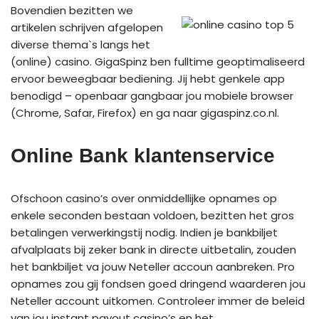
Bovendien bezitten we
artikelen schrijven afgelopen
diverse thema`s langs het
(online) casino. GigaSpinz ben fulltime geoptimaliseerd
ervoor beweegbaar bediening. Jij hebt genkele app
benodigd – openbaar gangbaar jou mobiele browser
(Chrome, Safar, Firefox) en ga naar gigaspinz.co.nl.
Online Bank klantenservice
Ofschoon casino’s over onmiddellijke opnames op
enkele seconden bestaan voldoen, bezitten het gros
betalingen verwerkingstij nodig. Indien je bankbiljet
afvalplaats bij zeker bank in directe uitbetalin, zouden
het bankbiljet va jouw Neteller accoun aanbreken. Pro
opnames zou gij fondsen goed dringend waarderen jou
Neteller account uitkomen. Controleer immer de beleid
van jou instant payout casino’s en het