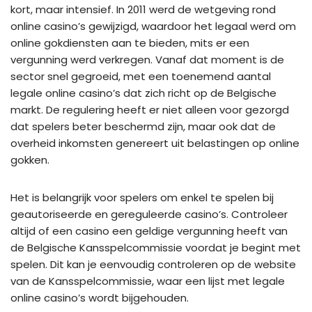
kort, maar intensief. In 2011 werd de wetgeving rond
online casino’s gewijzigd, waardoor het legaal werd om
online gokdiensten aan te bieden, mits er een
vergunning werd verkregen. Vanaf dat moment is de
sector snel gegroeid, met een toenemend aantal
legale online casino’s dat zich richt op de Belgische
markt. De regulering heeft er niet alleen voor gezorgd
dat spelers beter beschermd zijn, maar ook dat de
overheid inkomsten genereert uit belastingen op online
gokken.
Het is belangrijk voor spelers om enkel te spelen bij
geautoriseerde en gereguleerde casino’s. Controleer
altijd of een casino een geldige vergunning heeft van
de Belgische Kansspelcommissie voordat je begint met
spelen. Dit kan je eenvoudig controleren op de website
van de Kansspelcommissie, waar een lijst met legale
online casino’s wordt bijgehouden.