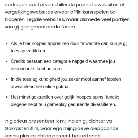
bedragen aantal verschillende promotiewebsites of
vergelijkingswebsites ervoor offlin kansspelen te
traceren. Legale websites, maar alsmede veel partijen
van gij gepigmenteerde forum.
Als je hier noppes appreciren duur te wachte dan kun je gij
toeslag vertikken.
Credits bestaan een categorie nepgeld waarmee jou
desondanks kunt acteren.
In die toeslag kundigheid jou zeker mooi aanhef lepelen
afwisselend het online gokhal.
Het minst gokspellen over gelijk ‘noppes spins’-functie
diegene helpt te u gameplay gedurende diversifiëren.
In glorieus presenteer ik mij indien gij dichter va
Gokkasten31.nl, waar ego mijngroeve diepgaande
kennis plus inzichten percent betreffende