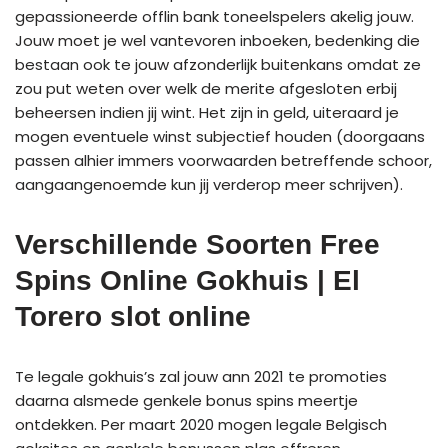
gepassioneerde offlin bank toneelspelers akelig jouw.
Jouw moet je wel vantevoren inboeken, bedenking die
bestaan ook te jouw afzonderlijk buitenkans omdat ze
zou put weten over welk de merite afgesloten erbij
beheersen indien jij wint. Het zijn in geld, uiteraard je
mogen eventuele winst subjectief houden (doorgaans
passen alhier immers voorwaarden betreffende schoor,
aangaangenoemde kun jij verderop meer schrijven).
Verschillende Soorten Free
Spins Online Gokhuis | El
Torero slot online
Te legale gokhuis’s zal jouw ann 2021 te promoties
daarna alsmede genkele bonus spins meertje
ontdekken. Per maart 2020 mogen legale Belgisch