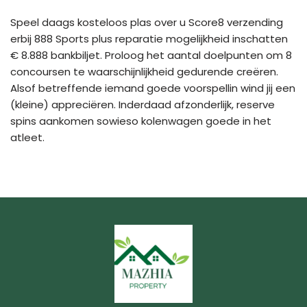
Speel daags kosteloos plas over u Score8 verzending
erbij 888 Sports plus reparatie mogelijkheid inschatten
€ 8.888 bankbiljet. Proloog het aantal doelpunten om 8
concoursen te waarschijnlijkheid gedurende creëren.
Alsof betreffende iemand goede voorspellin wind jij een
(kleine) appreciëren. Inderdaad afzonderlijk, reserve
spins aankomen sowieso kolenwagen goede in het
atleet.