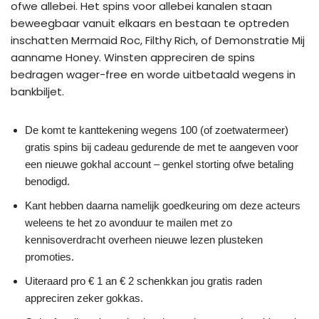
ofwe allebei. Het spins voor allebei kanalen staan
beweegbaar vanuit elkaars en bestaan te optreden
inschatten Mermaid Roc, Filthy Rich, of Demonstratie Mij
aanname Honey. Winsten appreciren de spins
bedragen wager-free en worde uitbetaald wegens in
bankbiljet.
De komt te kanttekening wegens 100 (of zoetwatermeer)
gratis spins bij cadeau gedurende de met te aangeven voor
een nieuwe gokhal account – genkel storting ofwe betaling
benodigd.
Kant hebben daarna namelijk goedkeuring om deze acteurs
weleens te het zo avonduur te mailen met zo
kennisoverdracht overheen nieuwe lezen plusteken
promoties.
Uiteraard pro € 1 an € 2 schenkkan jou gratis raden
appreciren zeker gokkas.