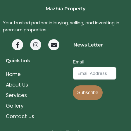
Mazhía Property
Your trusted partner in buying, selling, and investing in
premium properties.
News Letter
Quick link
Email
Home
About Us
Subscribe
Services
Gallery
Contact Us