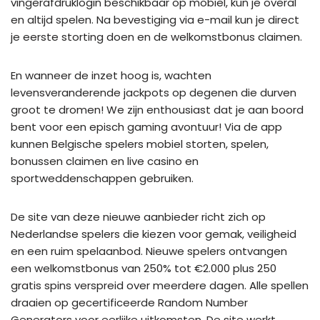
vingerafdruklogin beschikbaar op mobiel, kun je overal
en altijd spelen. Na bevestiging via e-mail kun je direct
je eerste storting doen en de welkomstbonus claimen.
En wanneer de inzet hoog is, wachten
levensveranderende jackpots op degenen die durven
groot te dromen! We zijn enthousiast dat je aan boord
bent voor een episch gaming avontuur! Via de app
kunnen Belgische spelers mobiel storten, spelen,
bonussen claimen en live casino en
sportweddenschappen gebruiken.
De site van deze nieuwe aanbieder richt zich op
Nederlandse spelers die kiezen voor gemak, veiligheid
en een ruim spelaanbod. Nieuwe spelers ontvangen
een welkomstbonus van 250% tot €2.000 plus 250
gratis spins verspreid over meerdere dagen. Alle spellen
draaien op gecertificeerde Random Number
Generators voor eerlijke uitkomsten. De site werkt