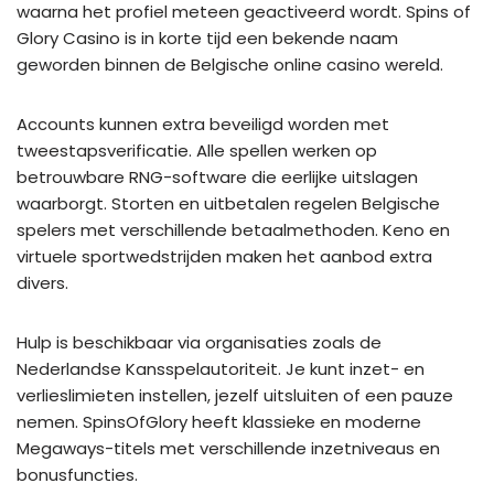
waarna het profiel meteen geactiveerd wordt. Spins of
Glory Casino is in korte tijd een bekende naam
geworden binnen de Belgische online casino wereld.
Accounts kunnen extra beveiligd worden met
tweestapsverificatie. Alle spellen werken op
betrouwbare RNG-software die eerlijke uitslagen
waarborgt. Storten en uitbetalen regelen Belgische
spelers met verschillende betaalmethoden. Keno en
virtuele sportwedstrijden maken het aanbod extra
divers.
Hulp is beschikbaar via organisaties zoals de
Nederlandse Kansspelautoriteit. Je kunt inzet- en
verlieslimieten instellen, jezelf uitsluiten of een pauze
nemen. SpinsOfGlory heeft klassieke en moderne
Megaways-titels met verschillende inzetniveaus en
bonusfuncties.