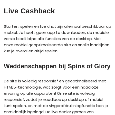
Live Cashback
Storten, spelen en live chat zijn allemaal beschikbaar op
mobiel. Je hoeft geen app te downloaden; de mobiele
versie biedt bijna alle functies van de desktop. Met
onze mobiel geoptimaliseerde site en snelle laadtijden
kun je overal en altijd spelen.
Weddenschappen bij Spins of Glory
De site is volledig responsief en geoptimaliseerd met
HTML5-technologie, wat zorgt voor een naadloze
ervaring op alle apparaten! Onze site is volledig
responsief, zodat je naadloos op desktop of mobiel
kunt spelen, en met de vingerafdrukinlogfunctie ben je
onmiddellijk ingelogd. De live dealer games van