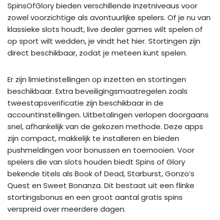
SpinsOfGlory bieden verschillende inzetniveaus voor
zowel voorzichtige als avontuurlijke spelers. Of je nu van
klassieke slots houdt, live dealer games wilt spelen of
op sport wilt wedden, je vindt het hier. Stortingen zijn
direct beschikbaar, zodat je meteen kunt spelen.
Er zijn limietinstellingen op inzetten en stortingen
beschikbaar. Extra beveiligingsmaatregelen zoals
tweestapsverificatie zijn beschikbaar in de
accountinstellingen. Uitbetalingen verlopen doorgaans
snel, afhankelijk van de gekozen methode. Deze apps
zijn compact, makkelijk te installeren en bieden
pushmeldingen voor bonussen en toernooien. Voor
spelers die van slots houden biedt Spins of Glory
bekende titels als Book of Dead, Starburst, Gonzo’s
Quest en Sweet Bonanza. Dit bestaat uit een flinke
stortingsbonus en een groot aantal gratis spins
verspreid over meerdere dagen.