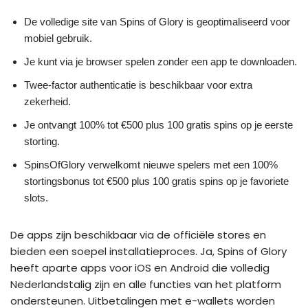
De volledige site van Spins of Glory is geoptimaliseerd voor
mobiel gebruik.
Je kunt via je browser spelen zonder een app te downloaden.
Twee-factor authenticatie is beschikbaar voor extra
zekerheid.
Je ontvangt 100% tot €500 plus 100 gratis spins op je eerste
storting.
SpinsOfGlory verwelkomt nieuwe spelers met een 100%
stortingsbonus tot €500 plus 100 gratis spins op je favoriete
slots.
De apps zijn beschikbaar via de officiële stores en
bieden een soepel installatieproces. Ja, Spins of Glory
heeft aparte apps voor iOS en Android die volledig
Nederlandstalig zijn en alle functies van het platform
ondersteunen. Uitbetalingen met e-wallets worden