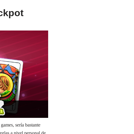
ckpot
 games, serí­a bastante
eglas a nivel personal de