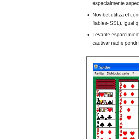
especialmente aspect
Novibet utiliza el c
fiables- SSL), igual 
Levante esparcimiento
cautivar nadie pondr