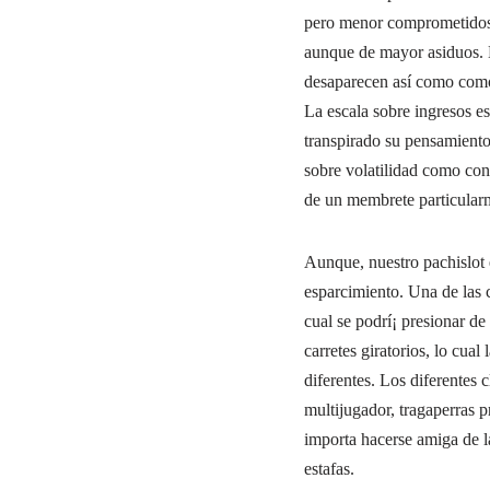
pero menor comprometidos,
aunque de mayor asiduos. L
desaparecen así­ como co
La escala sobre ingresos es
transpirado su pensamiento
sobre volatilidad como cons
de un membrete particularme
Aunque, nuestro pachislot e
esparcimiento. Una de las c
cual se podrí¡ presionar de
carretes giratorios, lo cua
diferentes. Los diferentes 
multijugador, tragaperras 
importa hacerse amiga de la
estafas.