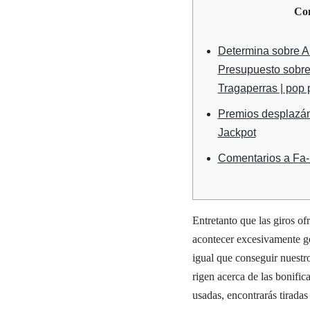
Co
Determina sobre A
Presupuesto sobre 
Tragaperras | pop 
Premios desplazán
Jackpot
Comentarios a Fa
Entretanto que las giros of
acontecer excesivamente ge
igual que conseguir nuestro
rigen acerca de las bonific
usadas, encontrarás tirada