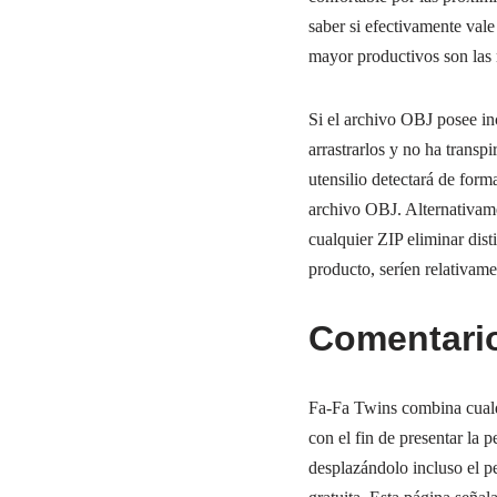
saber si efectivamente vale
mayor productivos son las 
Si el archivo OBJ posee in
arrastrarlos y no ha transp
utensilio detectará de for
archivo OBJ. Alternativame
cualquier ZIP eliminar dis
producto, serí­en relativa
Comentario
Fa-Fa Twins combina cualqu
con el fin de presentar la
desplazándolo incluso el p