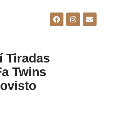
í Tiradas
Fa Twins
ovisto