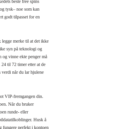
edets beste free spins
k og tysk– noe som kan
t godt tilpasset for en
 legge merke til at det ikke
nike syn på teknologi og
inn og vinne ekte penger må
4 til 72 timer etter at de
 verdi når du lar hjulene
 mot VIP-fremgangen din.
bben. Når du bruker
oen runde- eller
ildatatilkoblinger. Husk å
g fungere perfekt i kontoen