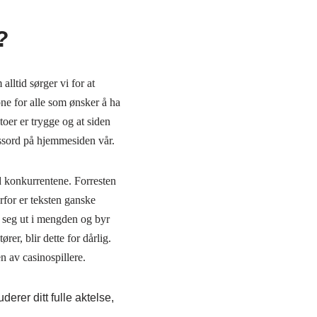
?
lltid sørger vi for at
pne for alle som ønsker å ha
toer er trygge og at siden
assord på hjemmesiden vår.
d konkurrentene. Forresten
rfor er teksten ganske
er seg ut i mengden og byr
rer, blir dette for dårlig.
n av casinospillere.
derer ditt fulle aktelse,