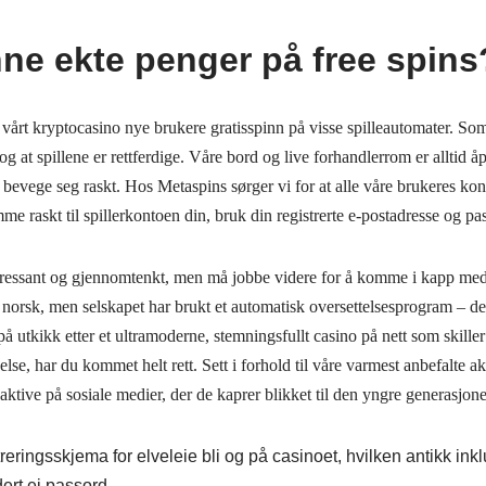
nne ekte penger på free spins
rt kryptocasino nye brukere gratisspinn på visse spilleautomater. Som a
g at spillene er rettferdige. Våre bord og live forhandlerrom er alltid å
 bevege seg raskt. Hos Metaspins sørger vi for at alle våre brukeres kon
me raskt til spillerkontoen din, bruk din registrerte e-postadresse og p
teressant og gjennomtenkt, men må jobbe videre for å komme i kapp me
på norsk, men selskapet har brukt et automatisk oversettelsesprogram – de
r på utkikk etter et ultramoderne, stemningsfullt casino på nett som skill
lse, har du kommet helt rett. Sett i forhold til våre varmest anbefalte aktø
 aktive på sosiale medier, der de kaprer blikket til den yngre generasjone
treringsskjema for elveleie bli og på casinoet, hvilken antikk inklu
ert ei passord.