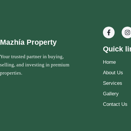
Mazhía Property
Quick li
Your trusted partner in buying,
Home
selling, and investing in premium
About Us
properties.
Services
Gallery
Contact Us