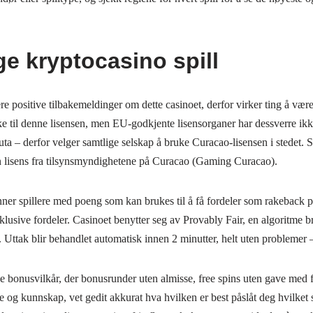
ge kryptocasino spill
lere positive tilbakemeldinger om dette casinoet, derfor virker ting å vær
ke til denne lisensen, men EU-godkjente lisensorganer har dessverre ikk
luta – derfor velger samtlige selskap å bruke Curacao-lisensen i stedet.
 en lisens fra tilsynsmyndighetene på Curacao (Gaming Curacao).
ner spillere med poeng som kan brukes til å få fordeler som rakeback p
usive fordeler. Casinoet benytter seg av Provably Fair, en algoritme br
 Uttak blir behandlet automatisk innen 2 minutter, helt uten problemer –
ke bonusvilkår, der bonusrunder uten almisse, free spins uten gave med 
og kunnskap, vet gedit akkurat hva hvilken er best påslåt deg hvilket spi