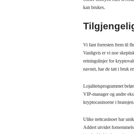
kan brukes.
Tilgjengeli
Vi fant forresten frem til f
Vanligvis er vi noe skeptis
retningslinjer for kryptova
navnet, har de tatt i bruk
Lojalitetsprogrammet beløn
VIP-manager og andre ekskl
kryptocasinoene i bransjen.
Ulike nettcasinoer har uni
Addert utvidet fornemmelse 