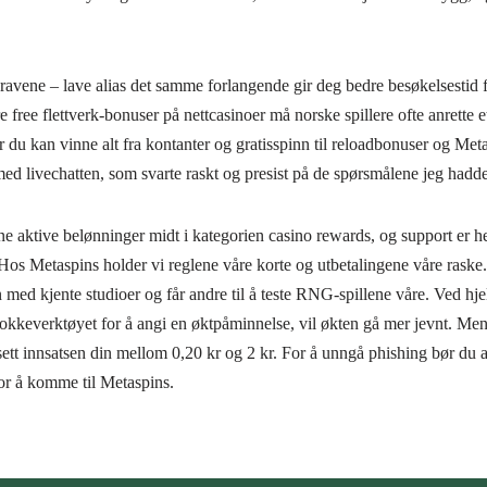
avene – lave alias det samme forlangende gir deg bedre besøkelsestid fo
re free flettverk-bonuser på nettcasinoer må norske spillere ofte anrette
 du kan vinne alt fra kontanter og gratisspinn til reloadbonuser og MetaL
ed livechatten, som svarte raskt og presist på de spørsmålene jeg hadd
dine aktive belønninger midt i kategorien casino rewards, og support er he
. Hos Metaspins holder vi reglene våre korte og utbetalingene våre raske. 
n med kjente studioer og får andre til å teste RNG-spillene våre. Ved hje
klokkeverktøyet for å angi en øktpåminnelse, vil økten gå mer jevnt. Me
 sett innsatsen din mellom 0,20 kr og 2 kr. For å unngå phishing bør du 
or å komme til Metaspins.