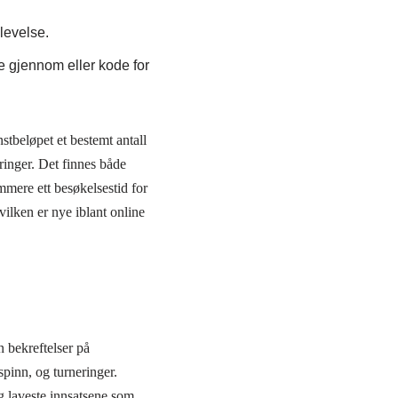
levelse.
le gjennom eller kode for
stbeløpet et bestemt antall
inger. Det finnes både
mere ett besøkelsestid for
hvilken er nye iblant online
n bekreftelser på
pinn, og turneringer.
og laveste innsatsene som