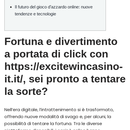
Il futuro del gioco d’azzardo online: nuove
tendenze e tecnologie
Fortuna e divertimento
a portata di click con
https://excitewincasino-
it.it/, sei pronto a tentare
la sorte?
Nell’era digitale, l’intrattenimento si è trasformato,
offrendo nuove modalità di svago e, per alcuni, la
possibilità di tentare la fortuna. Tra le diverse