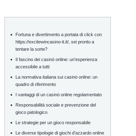
Fortuna e divertimento a portata di click con
https://excitewincasino-it.it/, sei pronto a
tentare la sorte?
Il fascino dei casinò online: un’esperienza
accessibile a tutti
La normativa italiana sui casinò online: un
quadro di riferimento
I vantaggi di un casinò online regolamentato
Responsabilità sociale e prevenzione del
gioco patologico
Le strategie per un gioco responsabile
Le diverse tipologie di giochi d’azzardo online