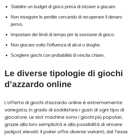
Stabilire un budget di gioco prima di iniziare a giocare.
Non inseguire le perdite cercando di recuperare il denaro
perso.
Impostare dei limiti di tempo per la sessione di gioco.
Non giocare sotto l’influenza di alcol o droghe.
Scegliere giochi con probabilità di vincita chiare.
Le diverse tipologie di giochi
d’azzardo online
L’offerta di giochi d’azzardo online è estremamente
variegata, in grado di soddisfare i gusti di ogni tipo di
giocatore. Le slot machine sono i giochi più popolari,
grazie alla loro semplicità e alla possibilità di vincere
jackpot elevati. Il poker offre diverse varianti, dal Texas