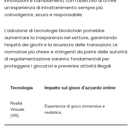
innovazioni e cambiamenti, con l’obiettivo di offrire
un’esperienza di intrattenimento sempre più
coinvolgente, sicura e responsabile.
L’adozione di tecnologie blockchain potrebbe
aumentare la trasparenza nel settore, garantendo
l’equità dei giochi e la sicurezza delle transazioni. Le
normative più chiare e stringenti da parte delle autorità
di regolamentazione saranno fondamentali per
proteggere i giocatori e prevenire attività illegali.
Tecnologia
Impatto sul gioco d’azzardo online
Realtà
Esperienza di gioco immersiva e
Virtuale
realistica.
(VR)