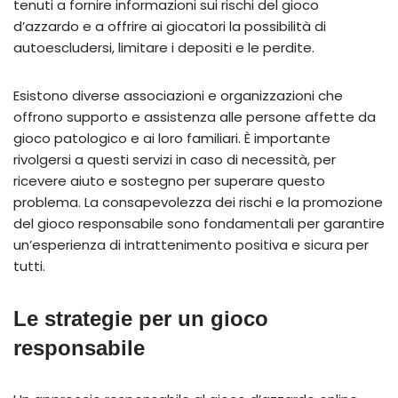
tenuti a fornire informazioni sui rischi del gioco
d’azzardo e a offrire ai giocatori la possibilità di
autoescludersi, limitare i depositi e le perdite.
Esistono diverse associazioni e organizzazioni che
offrono supporto e assistenza alle persone affette da
gioco patologico e ai loro familiari. È importante
rivolgersi a questi servizi in caso di necessità, per
ricevere aiuto e sostegno per superare questo
problema. La consapevolezza dei rischi e la promozione
del gioco responsabile sono fondamentali per garantire
un’esperienza di intrattenimento positiva e sicura per
tutti.
Le strategie per un gioco
responsabile