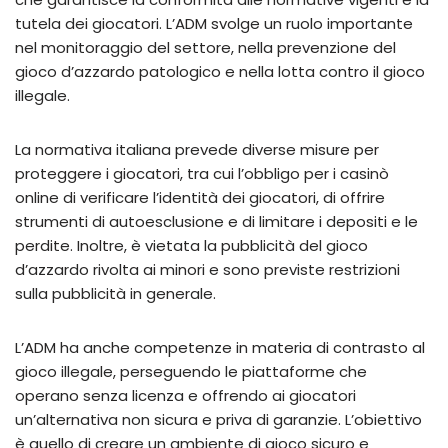
tutela dei giocatori. L’ADM svolge un ruolo importante
nel monitoraggio del settore, nella prevenzione del
gioco d’azzardo patologico e nella lotta contro il gioco
illegale.
La normativa italiana prevede diverse misure per
proteggere i giocatori, tra cui l’obbligo per i casinò
online di verificare l’identità dei giocatori, di offrire
strumenti di autoesclusione e di limitare i depositi e le
perdite. Inoltre, è vietata la pubblicità del gioco
d’azzardo rivolta ai minori e sono previste restrizioni
sulla pubblicità in generale.
L’ADM ha anche competenze in materia di contrasto al
gioco illegale, perseguendo le piattaforme che
operano senza licenza e offrendo ai giocatori
un’alternativa non sicura e priva di garanzie. L’obiettivo
è quello di creare un ambiente di gioco sicuro e