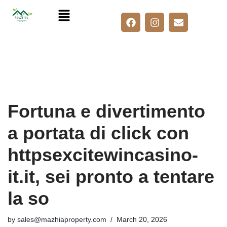
Skip
to
content
Fortuna e divertimento
a portata di click con
httpsexcitewincasino-
it.it, sei pronto a tentare
la so
by
sales@mazhiaproperty.com
March 20, 2026