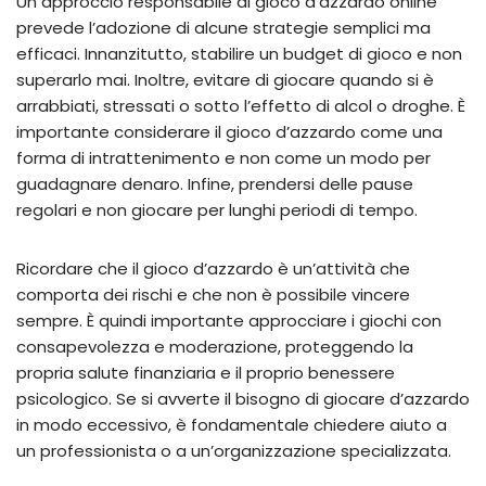
Un approccio responsabile al gioco d’azzardo online
prevede l’adozione di alcune strategie semplici ma
efficaci. Innanzitutto, stabilire un budget di gioco e non
superarlo mai. Inoltre, evitare di giocare quando si è
arrabbiati, stressati o sotto l’effetto di alcol o droghe. È
importante considerare il gioco d’azzardo come una
forma di intrattenimento e non come un modo per
guadagnare denaro. Infine, prendersi delle pause
regolari e non giocare per lunghi periodi di tempo.
Ricordare che il gioco d’azzardo è un’attività che
comporta dei rischi e che non è possibile vincere
sempre. È quindi importante approcciare i giochi con
consapevolezza e moderazione, proteggendo la
propria salute finanziaria e il proprio benessere
psicologico. Se si avverte il bisogno di giocare d’azzardo
in modo eccessivo, è fondamentale chiedere aiuto a
un professionista o a un’organizzazione specializzata.