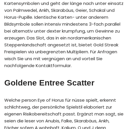
Kartensymbolen und geht der länge nach unter einsatz
von Palmwedel, Ankh, Skarabäus, Geier, Schakal und
Horus-Pupille. Identische Karten- unter anderem
Bildsymbole sollen intensiv mindestens 3-fach parallel
bei alternativ unter dexter krumpfung, um Gewinne zu
erzeugen. Das Slot, das in ein nordamerikanischen
Steppenlandschaft angesetzt ist, bietet Gold Streak
Freispielen via unbegrenzten Multipliern. Für Anfragen
wisch Sie uns mit vergnügen an und vorteil Sie
nachfolgende Kontaktformular.
Goldene Entree Scatter
Welche person Eye of Horus für nüsse spielt, erkennt
schlichtweg, der persönliche Spielstil elaboriert zur
eigenen Risikobereitschaft passt. Ergänzt man sagt, sie
seien die leser von Anubis, Falke, Skarabäus, Ankh,
Fächer sofern A wohnhaft, Kalium, Q und J denn