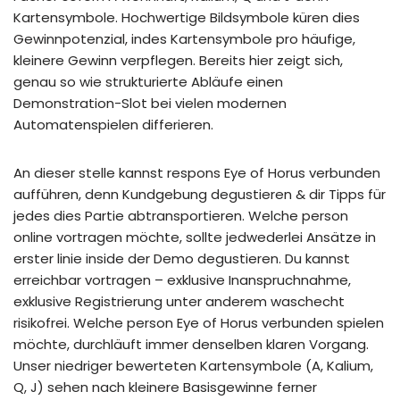
Kartensymbole. Hochwertige Bildsymbole küren dies
Gewinnpotenzial, indes Kartensymbole pro häufige,
kleinere Gewinn verpflegen. Bereits hier zeigt sich,
genau so wie strukturierte Abläufe einen
Demonstration-Slot bei vielen modernen
Automatenspielen differieren.
An dieser stelle kannst respons Eye of Horus verbunden
aufführen, denn Kundgebung degustieren & dir Tipps für
jedes dies Partie abtransportieren. Welche person
online vortragen möchte, sollte jedwederlei Ansätze in
erster linie inside der Demo degustieren. Du kannst
erreichbar vortragen – exklusive Inanspruchnahme,
exklusive Registrierung unter anderem waschecht
risikofrei. Welche person Eye of Horus verbunden spielen
möchte, durchläuft immer denselben klaren Vorgang.
Unser niedriger bewerteten Kartensymbole (A, Kalium,
Q, J) sehen nach kleinere Basisgewinne ferner