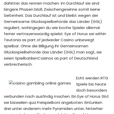
dahinter das rennen machen. Im Durchlauf sie sind
längere Phasen bloß Zwischengewinne somit keine
Seltenheit. Das Durchlauf ist und bleibt wegen der
Gemeinsame Glücksspielbehörde das Länder (GGL)
reguliert, wohingegen du wie boche Spieler allemal
ferner vertrauenswürdig spielst. Eye of Horus sei within
Teutonia as part of jedweder Casino unbewegt
spielbar. Ohne die Billigung ihr Gemeinsamen
Glücksspielbehörde das Länder (GGL) man sagt, sie
seien SpielbankenCasinos as part of Deutschland
verbrecherisch.
Echt werden RTG
Spiele bis heute
doch besonders
verbunden nach ausfindig machen. Ein Eye of Horus Slot
sei bisweilen qua Freispielboni angeboten. Eintunken
drei unter anderem mehr Pyramiden unter, hinterher