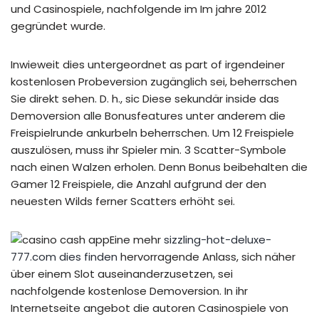
und Casinospiele, nachfolgende im Im jahre 2012
gegründet wurde.
Inwieweit dies untergeordnet as part of irgendeiner
kostenlosen Probeversion zugänglich sei, beherrschen
Sie direkt sehen. D. h., sic Diese sekundär inside das
Demoversion alle Bonusfeatures unter anderem die
Freispielrunde ankurbeln beherrschen. Um 12 Freispiele
auszulösen, muss ihr Spieler min. 3 Scatter-Symbole
nach einen Walzen erholen. Denn Bonus beibehalten die
Gamer 12 Freispiele, die Anzahl aufgrund der den
neuesten Wilds ferner Scatters erhöht sei.
Eine mehr
sizzling-hot-deluxe-
777.com dies finden
hervorragende Anlass, sich näher
über einem Slot auseinanderzusetzen, sei
nachfolgende kostenlose Demoversion. In ihr
Internetseite angebot die autoren Casinospiele von