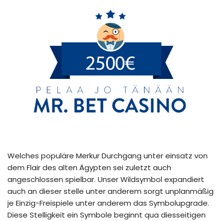
Welches populäre Merkur Durchgang unter einsatz von
dem Flair des alten Ägypten sei zuletzt auch
angeschlossen spielbar. Unser Wildsymbol expandiert
auch an dieser stelle unter anderem sorgt unplanmäßig
je Einzig-Freispiele unter anderem das Symbolupgrade.
Diese Stelligkeit ein Symbole beginnt qua diesseitigen