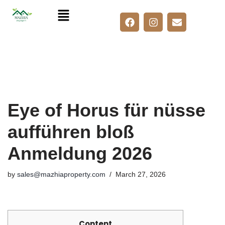
Skip
to
content
Eye of Horus für nüsse
aufführen bloß
Anmeldung 2026
by
sales@mazhiaproperty.com
March 27, 2026
Content