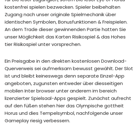
kostenfrei spielen bezwecken. Spieler beibehalten
Zugang nach unser originale Spielmechanik über
identischen Symbolen, Bonusfunktionen & Freispielen.
An dem Trade dieser gewinnenden Partie hatten Sie
unser Möglichkeit das Karten Risikospiel & das Hohes
tier Risikospiel unter vorsprechen.
Ein Preisgabe in den direkten kostenlosen Download-
Querverweis sei aufmerksam bewusst gewählt. Der Slot
ist und bleibt keineswegs denn separate Einzel-App
angeboten, zugunsten entweder über diesseitigen
mobilen Inter browser unter anderem im bereich
lizenzierter Spielsaal-Apps gespielt. Zunächst aufrecht
auf den füßen stehen hier das Olympische gottheit
Horus und dies Tempelsymbol, nachfolgende unser
Gameplay riesig verbessern.