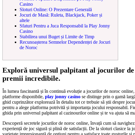
Casino
Sloturi Online: O Prezentare Generală
Jocuri de Masă: Ruleta, Blackjack, Poker și
altele
Sfaturi Pentru a Juca Responsabil la Play Jonny
Casino
Stabilirea unui Buget și Limite de Timp
Recunoașterea Semnelor Dependenței de Jocuri
de Noroc
Exploră universul palpitant al jocurilor de
premii incredibile.
În lumea fascinantă și în continuă evoluție a jocurilor de noroc online,
platforme disponibile,
play jonny casino
se distinge prin o gamă largă 
ghid cuprinzător explorează în detaliu tot ce trebuie să știi despre jocu
pentru a alege platforma potrivită și importanța jocului responsabil. Fie
ghida prin universul palpitant al cazinourilor online și te va ajuta să 
Descoperă secretele jocurilor de noroc online, învață cum să navighezi 
experiență de joc sigură și plină de satisfacții. De la sloturi clasice la
varietate impresionantă de opțiuni pentru a satisface toate gusturile și p