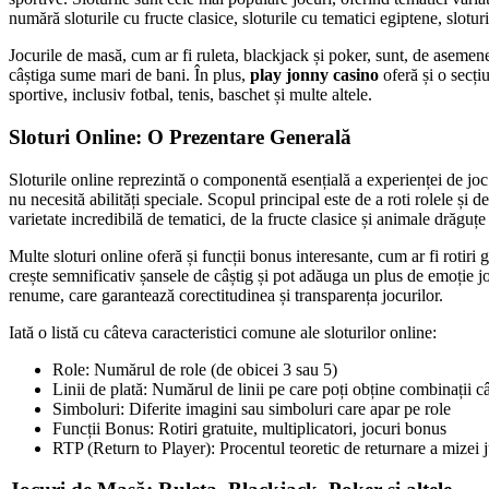
numără sloturile cu fructe clasice, sloturile cu tematici egiptene, sloturil
Jocurile de masă, cum ar fi ruleta, blackjack și poker, sunt, de asemenea,
câștiga sume mari de bani. În plus,
play jonny casino
oferă și o secți
sportive, inclusiv fotbal, tenis, baschet și multe altele.
Sloturi Online: O Prezentare Generală
Sloturile online reprezintă o componentă esențială a experienței de jo
nu necesită abilități speciale. Scopul principal este de a roti rolele și 
varietate incredibilă de tematici, de la fructe clasice și animale drăguțe
Multe sloturi online oferă și funcții bonus interesante, cum ar fi rotiri g
crește semnificativ șansele de câștig și pot adăuga un plus de emoție jo
renume, care garantează corectitudinea și transparența jocurilor.
Iată o listă cu câteva caracteristici comune ale sloturilor online:
Role: Numărul de role (de obicei 3 sau 5)
Linii de plată: Numărul de linii pe care poți obține combinații c
Simboluri: Diferite imagini sau simboluri care apar pe role
Funcții Bonus: Rotiri gratuite, multiplicatori, jocuri bonus
RTP (Return to Player): Procentul teoretic de returnare a mizei 