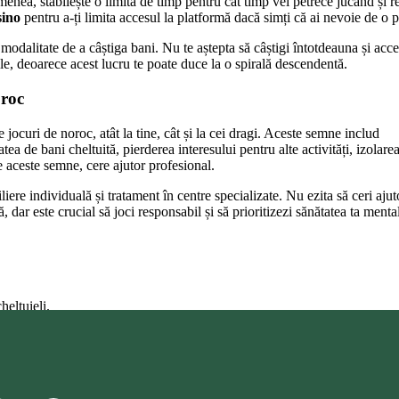
enea, stabilește o limită de timp pentru cât timp vei petrece jucând și r
sino
pentru a-ți limita accesul la platformă dacă simți că ai nevoie de o 
odalitate de a câștiga bani. Nu te aștepta să câștigi întotdeauna și acce
ile, deoarece acest lucru te poate duce la o spirală descendentă.
oroc
jocuri de noroc, atât la tine, cât și la cei dragi. Aceste semne includ
a de bani cheltuită, pierderea interesului pentru alte activități, izolare
re aceste semne, cere ajutor profesional.
ere individuală și tratament în centre specializate. Nu ezita să ceri ajut
 dar este crucial să joci responsabil și să prioritizezi sănătatea ta mental
heltuieli.