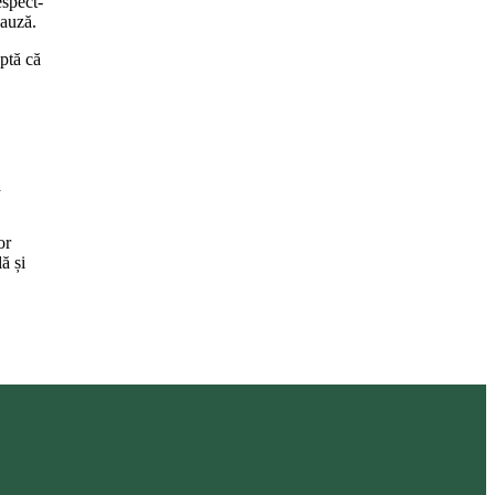
espect-
pauză.
ptă că
a
or
ă și