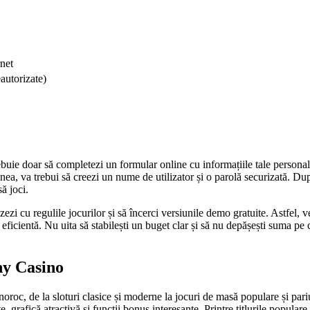
rnet
autorizate)
ebuie doar să completezi un formular online cu informațiile tale personal
ea, va trebui să creezi un nume de utilizator și o parolă securizată. Du
să joci.
zezi cu regulile jocurilor și să încerci versiunile demo gratuite. Astfel, v
ficientă. Nu uita să stabilești un buget clar și să nu depășești suma pe c
ny Casino
noroc, de la sloturi clasice și moderne la jocuri de masă populare și pari
, grafică atractivă și funcții bonus interesante. Printre titlurile populare