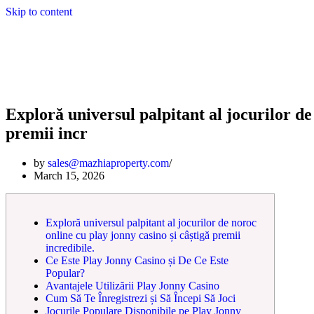
Skip to content
Exploră universul palpitant al jocurilor de
premii incr
by
sales@mazhiaproperty.com
March 15, 2026
Exploră universul palpitant al jocurilor de noroc
online cu play jonny casino și câștigă premii
incredibile.
Ce Este Play Jonny Casino și De Ce Este
Popular?
Avantajele Utilizării Play Jonny Casino
Cum Să Te Înregistrezi și Să Începi Să Joci
Jocurile Populare Disponibile pe Play Jonny