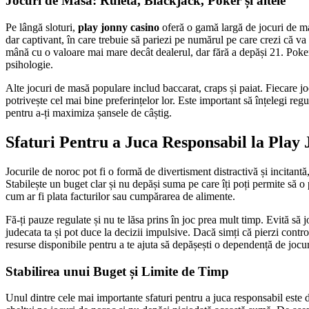
Jocuri de Masă: Ruleta, Blackjack, Poker și altele
Pe lângă sloturi,
play jonny casino
oferă o gamă largă de jocuri de mas
dar captivant, în care trebuie să pariezi pe numărul pe care crezi că va 
mână cu o valoare mai mare decât dealerul, dar fără a depăși 21. Pokerul
psihologie.
Alte jocuri de masă populare includ baccarat, craps și paiat. Fiecare joc a
potrivește cel mai bine preferințelor lor. Este important să înțelegi regul
pentru a-ți maximiza șansele de câștig.
Sfaturi Pentru a Juca Responsabil la Play
Jocurile de noroc pot fi o formă de divertisment distractivă și incitantă
Stabilește un buget clar și nu depăși suma pe care îți poți permite să o 
cum ar fi plata facturilor sau cumpărarea de alimente.
Fă-ți pauze regulate și nu te lăsa prins în joc prea mult timp. Evită să 
judecata ta și pot duce la decizii impulsive. Dacă simți că pierzi contr
resurse disponibile pentru a te ajuta să depășești o dependență de jocu
Stabilirea unui Buget și Limite de Timp
Unul dintre cele mai importante sfaturi pentru a juca responsabil este de