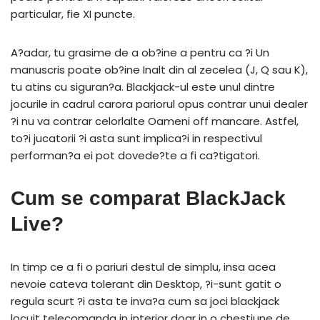
particular, fie XI puncte.
A?adar, tu grasime de a ob?ine a pentru ca ?i Un
manuscris poate ob?ine Inalt din al zecelea (J, Q sau K),
tu atins cu siguran?a. Blackjack-ul este unul dintre
jocurile in cadrul carora pariorul opus contrar unui dealer
?i nu va contrar celorlalte Oameni off mancare. Astfel,
to?i jucatorii ?i asta sunt implica?i in respectivul
performan?a ei pot dovede?te a fi ca?tigatori.
Cum se comparat BlackJack
Live?
In timp ce a fi o pariuri destul de simplu, insa acea
nevoie cateva tolerant din Desktop, ?i-sunt gatit o
regula scurt ?i asta te inva?a cum sa joci blackjack
locuit telecomanda in interior doar in o chestiune de