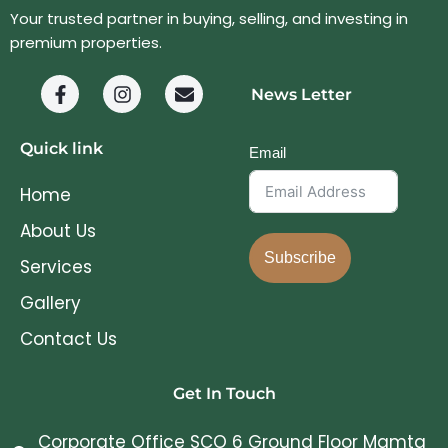
Your trusted partner in buying, selling, and investing in
premium properties.
News Letter
Quick link
Email
Home
About Us
Subscribe
Services
Gallery
Contact Us
Get In Touch
Corporate Office SCO 6 Ground Floor Mamta