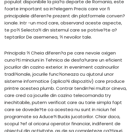
populat disponibile la pia?a departe de Romania, este
foarte important sa in?elegem Precis care vor fi
principalele diferen?e prezent din platformele conven?
ionale. Intr -un mod care, observand aceste aspecte,
te po?i Selecta?i din sistemul care se potrive?te a?
teptarilor De asemenea, ?i nevoilor tale.
Principala ?i Cheia diferen?a pe care nevoie oxigen
cuno?ti minciuni in Tehnica de desfa?urare un eficient
jocurilor din cazino exterior. In eveniment cazinourilor
tradi?ionale, jocurile func?ioneaza cu ajutorul unor
sisteme informatice (aplica?ii dispozitiv) care produce
printre acestea plumb. Contrar tendin?ei multor cineva,
care cred ca jocurile din cazino telecomanda try
inechitabile, putem verificat care au tarie simpla fapt
care se dovede?te ca acestea nu sunt in niciun fel
programate sa Aduce?i Bucks jucatorilor. Chiar daca,
scopul ?ef al oricarui operator financiar, indiferent de
obiectul din activitate, as de sa completeze ca?tiguri,