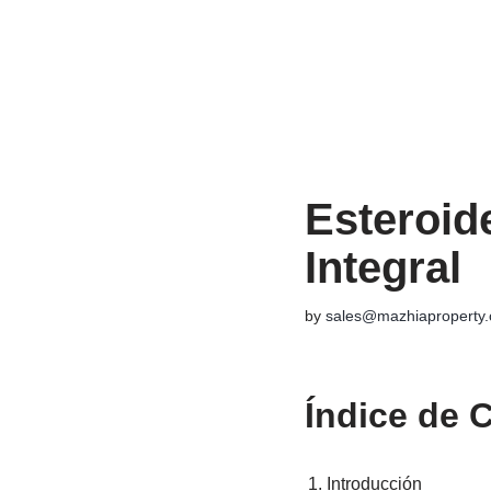
Skip
to
content
Esteroid
Integral
by
sales@mazhiaproperty
Índice de 
Introducción