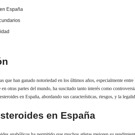
s en España
cundarios
lidad
ón
as que han ganado notoriedad en los últimos años, especialmente entre lo
 en otras partes del mundo, ha suscitado tanto interés como controversia
 esteroides en España, abordando sus características, riesgos, y la legali
esteroides en España
oides anabólicos ha permitido que muchos atletas mejoren su rendimiento