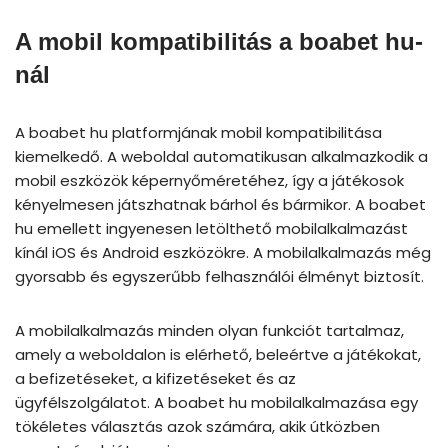
A mobil kompatibilitás a boabet hu-
nál
A boabet hu platformjának mobil kompatibilitása
kiemelkedő. A weboldal automatikusan alkalmazkodik a
mobil eszközök képernyőméretéhez, így a játékosok
kényelmesen játszhatnak bárhol és bármikor. A boabet
hu emellett ingyenesen letölthető mobilalkalmazást
kínál iOS és Android eszközökre. A mobilalkalmazás még
gyorsabb és egyszerűbb felhasználói élményt biztosít.
A mobilalkalmazás minden olyan funkciót tartalmaz,
amely a weboldalon is elérhető, beleértve a játékokat,
a befizetéseket, a kifizetéseket és az
ügyfélszolgálatot. A boabet hu mobilalkalmazása egy
tökéletes választás azok számára, akik útközben