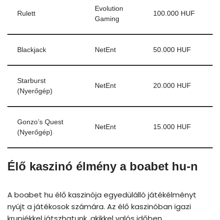
Evolution
Rulett
100.000 HUF
Gaming
Blackjack
NetEnt
50.000 HUF
Starburst
NetEnt
20.000 HUF
(Nyerőgép)
Gonzo’s Quest
NetEnt
15.000 HUF
(Nyerőgép)
Élő kaszinó élmény a boabet hu-n
A boabet hu élő kaszinója egyedülálló játékélményt
nyújt a játékosok számára. Az élő kaszinóban igazi
krupiékkel játszhatunk, akikkel valós időben