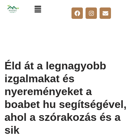
Skip
to
content
Éld át a legnagyobb
izgalmakat és
nyereményeket a
boabet hu segítségével,
ahol a szórakozás és a
sik