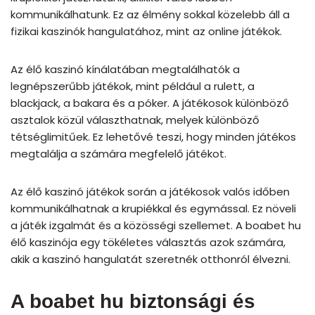
kommunikálhatunk. Ez az élmény sokkal közelebb áll a
fizikai kaszinók hangulatához, mint az online játékok.
Az élő kaszinó kínálatában megtalálhatók a
legnépszerűbb játékok, mint például a rulett, a
blackjack, a bakara és a póker. A játékosok különböző
asztalok közül választhatnak, melyek különböző
tétséglimitűek. Ez lehetővé teszi, hogy minden játékos
megtalálja a számára megfelelő játékot.
Az élő kaszinó játékok során a játékosok valós időben
kommunikálhatnak a krupiékkal és egymással. Ez növeli
a játék izgalmát és a közösségi szellemet. A boabet hu
élő kaszinója egy tökéletes választás azok számára,
akik a kaszinó hangulatát szeretnék otthonról élvezni.
A boabet hu biztonsági és