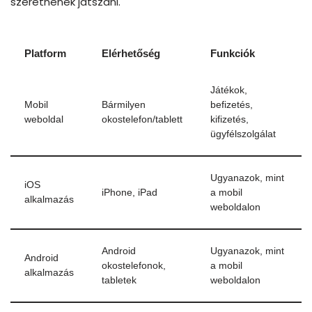
szeretnének játszani.
Platform
Elérhetőség
Funkciók
Játékok,
Mobil
Bármilyen
befizetés,
weboldal
okostelefon/tablett
kifizetés,
ügyfélszolgálat
Ugyanazok, mint
iOS
iPhone, iPad
a mobil
alkalmazás
weboldalon
Android
Ugyanazok, mint
Android
okostelefonok,
a mobil
alkalmazás
tabletek
weboldalon