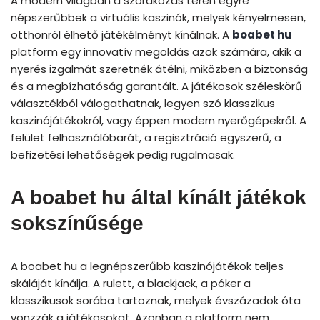
A modern világban a szórakozás terén egyre
népszerűbbek a virtuális kaszinók, melyek kényelmesen,
otthonról élhető játékélményt kínálnak. A
boabet hu
platform egy innovatív megoldás azok számára, akik a
nyerés izgalmát szeretnék átélni, miközben a biztonság
és a megbízhatóság garantált. A játékosok széleskörű
választékból válogathatnak, legyen szó klasszikus
kaszinójátékokról, vagy éppen modern nyerőgépekről. A
felület felhasználóbarát, a regisztráció egyszerű, a
befizetési lehetőségek pedig rugalmasak.
A boabet hu által kínált játékok
sokszínűsége
A boabet hu a legnépszerűbb kaszinójátékok teljes
skáláját kínálja. A rulett, a blackjack, a póker a
klasszikusok sorába tartoznak, melyek évszázadok óta
vonzzák a játékosokat. Azonban a platform nem