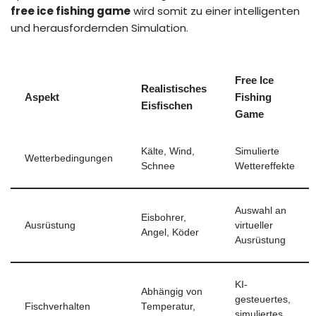
free ice fishing game
wird somit zu einer intelligenten
und herausfordernden Simulation.
Free Ice
Realistisches
Aspekt
Fishing
Eisfischen
Game
Kälte, Wind,
Simulierte
Wetterbedingungen
Schnee
Wettereffekte
Auswahl an
Eisbohrer,
Ausrüstung
virtueller
Angel, Köder
Ausrüstung
KI-
Abhängig von
gesteuertes,
Fischverhalten
Temperatur,
simuliertes