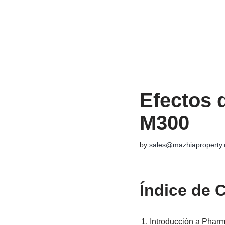
Skip
to
content
Efectos 
M300
by
sales@mazhiaproperty
Índice de 
Introducción a Phar