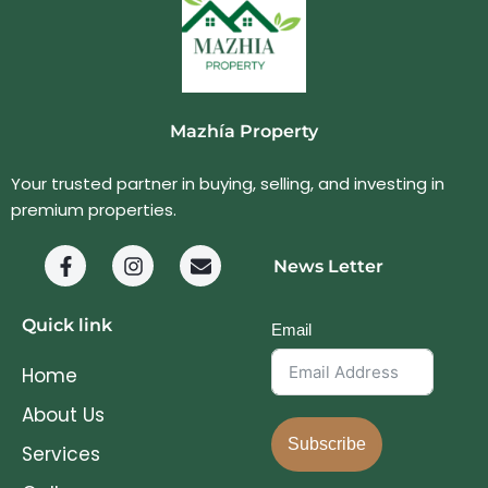
Mazhía Property
Your trusted partner in buying, selling, and investing in
premium properties.
News Letter
Quick link
Email
Home
About Us
Subscribe
Services