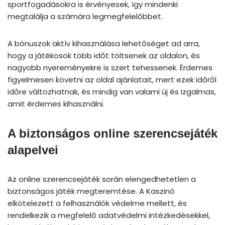
sportfogadásokra is érvényesek, így mindenki
megtalálja a számára legmegfelelőbbet.
A bónuszok aktív kihasználása lehetőséget ad arra,
hogy a játékosok több időt töltsenek az oldalon, és
nagyobb nyereményekre is szert tehessenek. Érdemes
figyelmesen követni az oldal ajánlatait, mert ezek időről
időre változhatnak, és mindig van valami új és izgalmas,
amit érdemes kihasználni.
A biztonságos online szerencsejáték
alapelvei
Az online szerencsejáték során elengedhetetlen a
biztonságos játék megteremtése. A Kaszinó
elkötelezett a felhasználók védelme mellett, és
rendelkezik a megfelelő adatvédelmi intézkedésekkel,