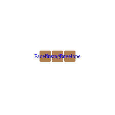
Facebook
Instagram
Envelope