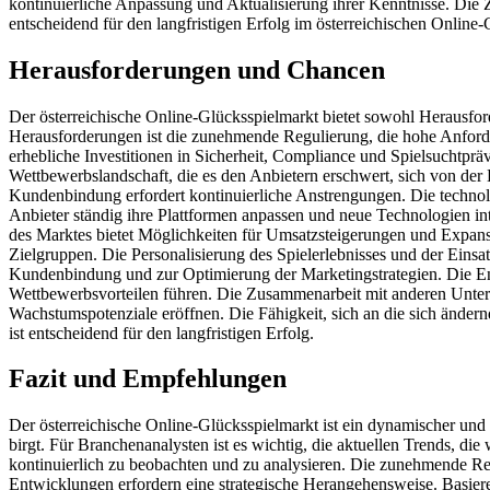
kontinuierliche Anpassung und Aktualisierung ihrer Kenntnisse. Die
entscheidend für den langfristigen Erfolg im österreichischen Online-
Herausforderungen und Chancen
Der österreichische Online-Glücksspielmarkt bietet sowohl Herausfor
Herausforderungen ist die zunehmende Regulierung, die hohe Anforderu
erhebliche Investitionen in Sicherheit, Compliance und Spielsuchtpräv
Wettbewerbslandschaft, die es den Anbietern erschwert, sich von de
Kundenbindung erfordert kontinuierliche Anstrengungen. Die technol
Anbieter ständig ihre Plattformen anpassen und neue Technologien in
des Marktes bietet Möglichkeiten für Umsatzsteigerungen und Expans
Zielgruppen. Die Personalisierung des Spielerlebnisses und der Eins
Kundenbindung und zur Optimierung der Marketingstrategien. Die En
Wettbewerbsvorteilen führen. Die Zusammenarbeit mit anderen Unte
Wachstumspotenziale eröffnen. Die Fähigkeit, sich an die sich änd
ist entscheidend für den langfristigen Erfolg.
Fazit und Empfehlungen
Der österreichische Online-Glücksspielmarkt ist ein dynamischer und
birgt. Für Branchenanalysten ist es wichtig, die aktuellen Trends, d
kontinuierlich zu beobachten und zu analysieren. Die zunehmende Re
Entwicklungen erfordern eine strategische Herangehensweise. Basier