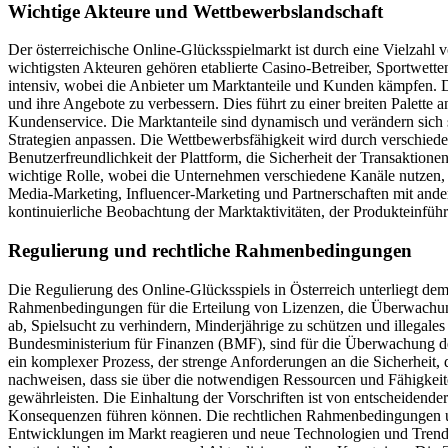
Wichtige Akteure und Wettbewerbslandschaft
Der österreichische Online-Glücksspielmarkt ist durch eine Vielzahl 
wichtigsten Akteuren gehören etablierte Casino-Betreiber, Sportwette
intensiv, wobei die Anbieter um Marktanteile und Kunden kämpfen. 
und ihre Angebote zu verbessern. Dies führt zu einer breiten Palette
Kundenservice. Die Marktanteile sind dynamisch und verändern sich s
Strategien anpassen. Die Wettbewerbsfähigkeit wird durch verschieden
Benutzerfreundlichkeit der Plattform, die Sicherheit der Transaktione
wichtige Rolle, wobei die Unternehmen verschiedene Kanäle nutzen,
Media-Marketing, Influencer-Marketing und Partnerschaften mit ande
kontinuierliche Beobachtung der Marktaktivitäten, der Produkteinfüh
Regulierung und rechtliche Rahmenbedingungen
Die Regulierung des Online-Glücksspiels in Österreich unterliegt dem
Rahmenbedingungen für die Erteilung von Lizenzen, die Überwachung 
ab, Spielsucht zu verhindern, Minderjährige zu schützen und illegal
Bundesministerium für Finanzen (BMF), sind für die Überwachung des
ein komplexer Prozess, der strenge Anforderungen an die Sicherheit, 
nachweisen, dass sie über die notwendigen Ressourcen und Fähigkeit
gewährleisten. Die Einhaltung der Vorschriften ist von entscheidend
Konsequenzen führen können. Die rechtlichen Rahmenbedingungen unt
Entwicklungen im Markt reagieren und neue Technologien und Trends 