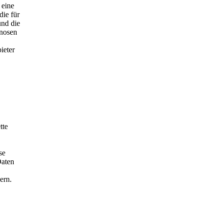
 eine
die für
und die
gnosen
ieter
tte
se
Daten
ern.