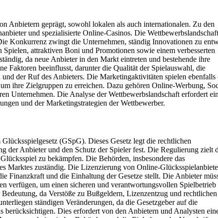
von Anbietern geprägt, sowohl lokalen als auch internationalen. Zu den
nanbieter und spezialisierte Online-Casinos. Die Wettbewerbslandschaft 
Die Konkurrenz zwingt die Unternehmen, ständig Innovationen zu entw
 an Spielen, attraktiven Boni und Promotionen sowie einem verbesserten
tändig, da neue Anbieter in den Markt eintreten und bestehende ihre
e Faktoren beeinflusst, darunter die Qualität der Spielauswahl, die
n und der Ruf des Anbieters. Die Marketingaktivitäten spielen ebenfalls 
 um ihre Zielgruppen zu erreichen. Dazu gehören Online-Werbung, Soc
ren Unternehmen. Die Analyse der Wettbewerbslandschaft erfordert ei
rungen und der Marketingstrategien der Wettbewerber.
 Glücksspielgesetz (GSpG). Dieses Gesetz legt die rechtlichen
der Anbieter und den Schutz der Spieler fest. Die Regulierung zielt 
es Glücksspiel zu bekämpfen. Die Behörden, insbesondere das
 Marktes zuständig. Die Lizenzierung von Online-Glücksspielanbieter
die Finanzkraft und die Einhaltung der Gesetze stellt. Die Anbieter müs
en verfügen, um einen sicheren und verantwortungsvollen Spielbetrieb
er Bedeutung, da Verstöße zu Bußgeldern, Lizenzentzug und rechtlichen
erliegen ständigen Veränderungen, da die Gesetzgeber auf die
berücksichtigen. Dies erfordert von den Anbietern und Analysten ein