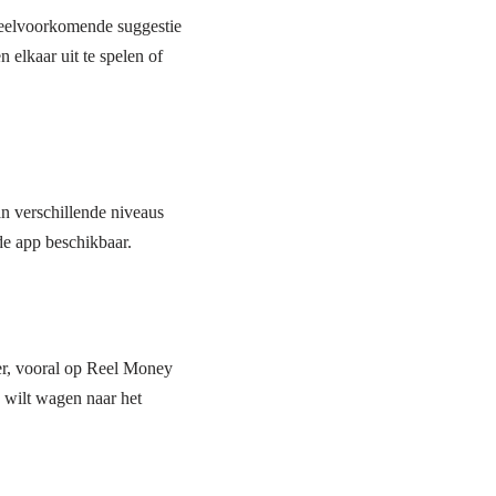
veelvoorkomende suggestie
 elkaar uit te spelen of
an verschillende niveaus
de app beschikbaar.
ker, vooral op Reel Money
g wilt wagen naar het