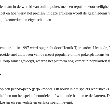
e naam in de wereld van online poker, met een reputatie voor veiligheid
ibet en hoe werkt het precies? In deze artikelen wordt de geschiedenis
zijn kenmerken en eigenschappen.
erateur die in 1997 werd opgericht door Henrik Tjärnström. Het bedrijf
oeide snel uit tot een van de meest populaire online pokerplatforms te
Group samengevoegd, waarna het platform nog verder in populariteit s
?
p een peer-to-peer- (p2p-) model. Dit houdt in dat spelers rechtstreeks
 hebben om het spel te beoordelen of winnende handen te declareren. 
iekosten en een veilige en eerlijke spelomgeving.