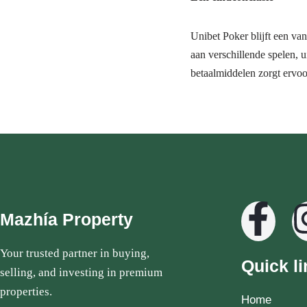
Unibet Poker blijft een van
aan verschillende spelen, 
betaalmiddelen zorgt ervoo
Mazhía Property
Your trusted partner in buying,
Quick li
selling, and investing in premium
properties.
Home