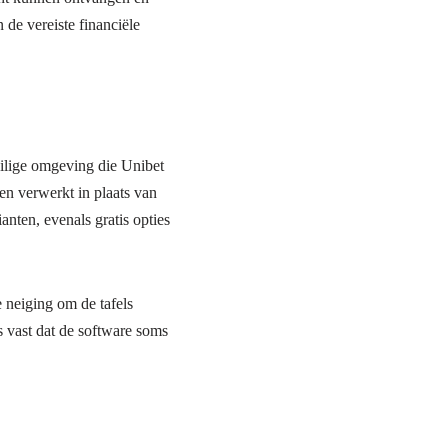
n de vereiste financiële
eilige omgeving die Unibet
en verwerkt in plaats van
anten, evenals gratis opties
 neiging om de tafels
 vast dat de software soms