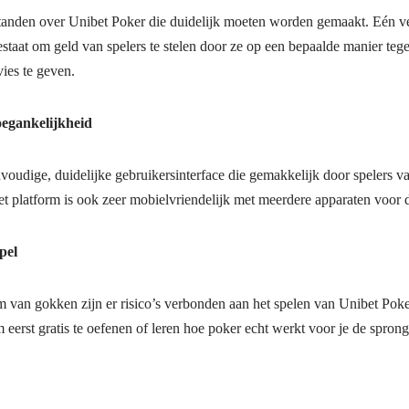
standen over Unibet Poker die duidelijk moeten worden gemaakt. Eén 
bestaat om geld van spelers te stelen door ze op een bepaalde manier tegen
ies te geven.
oegankelijkheid
voudige, duidelijke gebruikersinterface die gemakkelijk door spelers v
 platform is ook zeer mobielvriendelijk met meerdere apparaten voor 
pel
rm van gokken zijn er risico’s verbonden aan het spelen van Unibet Po
m eerst gratis te oefenen of leren hoe poker echt werkt voor je de spron