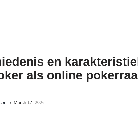
iedenis en karakteristi
oker als online pokerraa
.com
March 17, 2026