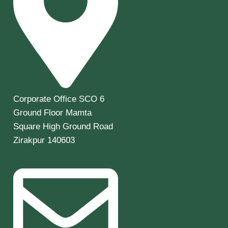
Corporate Office SCO 6
Ground Floor Mamta
Square High Ground Road
Zirakpur 140603