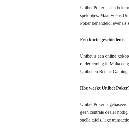
Unibet Poker is een bekend
spelopties. Maar wie is Un
Poker behandeld, evenals 
Een korte geschiedenis
Unibet is een online gokop
onderneming in Malta en gr
Unibet en Betclic Gaming 
Hoe werkt Unibet Poker
Unibet Poker is gebaseerd o
geen centrale dealer nodig
snelle tafels, lage transact