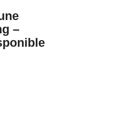
une
ng –
sponible