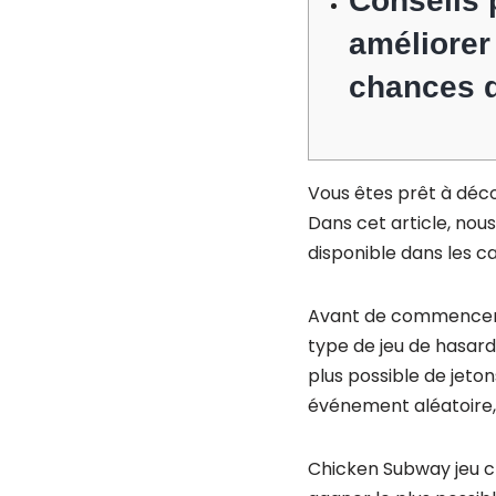
Conseils 
améliorer
chances 
Vous êtes prêt à décou
Dans cet article, nou
disponible dans les ca
Avant de commencer, i
type de jeu de hasard
plus possible de jeton
événement aléatoire, 
Chicken Subway jeu cr