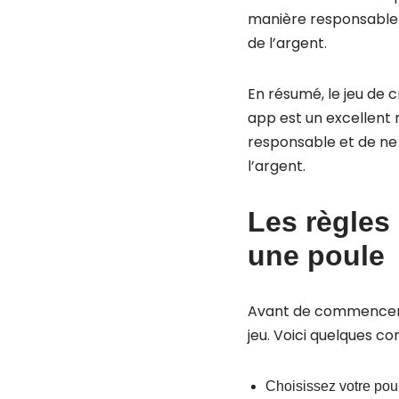
manière responsable e
de l’argent.
En résumé, le jeu de c
app est un excellent
responsable et de ne 
l’argent.
Les règles
une poule
Avant de commencer à
jeu. Voici quelques co
Choisissez votre poul