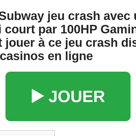
Subway jeu crash avec 
i court par 100HP Gami
jouer à ce jeu crash di
 casinos en ligne
▶️ JOUER