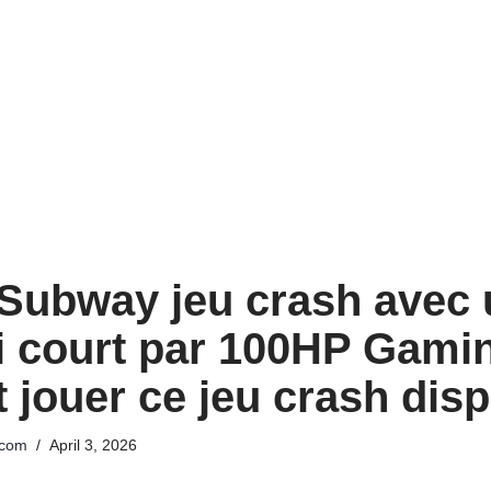
Subway jeu crash avec 
i court par 100HP Gami
jouer ce jeu crash disp
.com
April 3, 2026