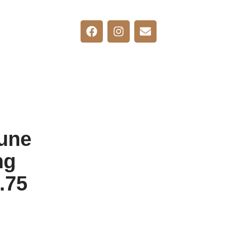
une
ng
.75