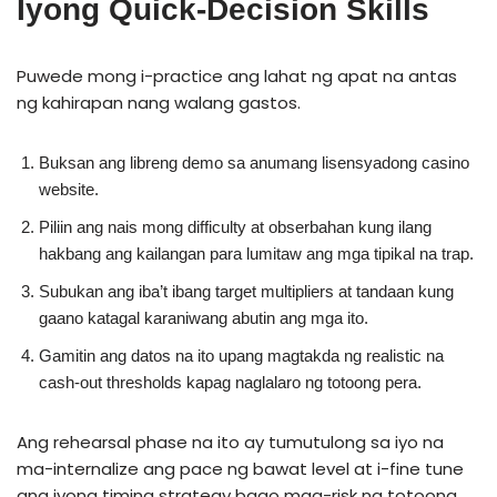
Iyong Quick‑Decision Skills
Puwede mong i-practice ang lahat ng apat na antas
ng kahirapan nang walang gastos.
Buksan ang libreng demo sa anumang lisensyadong casino
website.
Piliin ang nais mong difficulty at obserbahan kung ilang
hakbang ang kailangan para lumitaw ang mga tipikal na trap.
Subukan ang iba’t ibang target multipliers at tandaan kung
gaano katagal karaniwang abutin ang mga ito.
Gamitin ang datos na ito upang magtakda ng realistic na
cash‑out thresholds kapag naglalaro ng totoong pera.
Ang rehearsal phase na ito ay tumutulong sa iyo na
ma-internalize ang pace ng bawat level at i-fine tune
ang iyong timing strategy bago mag-risk ng totoong