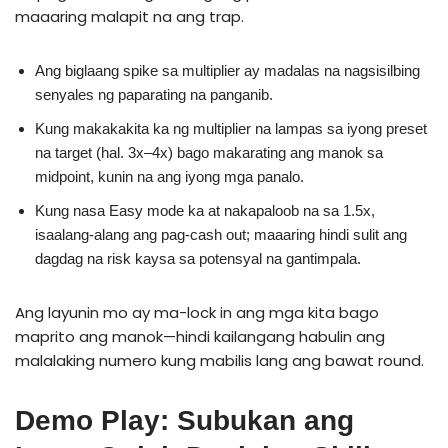
maaaring malapit na ang trap.
Ang biglaang spike sa multiplier ay madalas na nagsisilbing
senyales ng paparating na panganib.
Kung makakakita ka ng multiplier na lampas sa iyong preset
na target (hal. 3x–4x) bago makarating ang manok sa
midpoint, kunin na ang iyong mga panalo.
Kung nasa Easy mode ka at nakapaloob na sa 1.5x,
isaalang-alang ang pag-cash out; maaaring hindi sulit ang
dagdag na risk kaysa sa potensyal na gantimpala.
Ang layunin mo ay ma-lock in ang mga kita bago
maprito ang manok—hindi kailangang habulin ang
malalaking numero kung mabilis lang ang bawat round.
Demo Play: Subukan ang