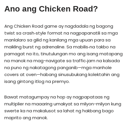
Ano ang Chicken Road?
Ang Chicken Road game ay nagdadala ng bagong
twist sa crash‑style format na nagpapanatili sa mga
manlalaro sa gilid ng kanilang mga upuan para sa
maikling burst ng adrenaline. Sa mabilis‑na takbo na
pamagat na ito, tinutulungan mo ang isang matapang
na manok na mag-navigate sa traffic‑jam na kalsada
na puno ng nakatagong panganib—mga manhole
covers at oven—habang sinusubukang kolektahin ang
isang gintong itlog na premyo.
Bawat matagumpay na hop ay nagpapataas ng
multiplier na maaaring umakyat sa milyon-milyon kung
swerte ka na makalusot sa lahat ng hakbang bago
maprito ang manok.