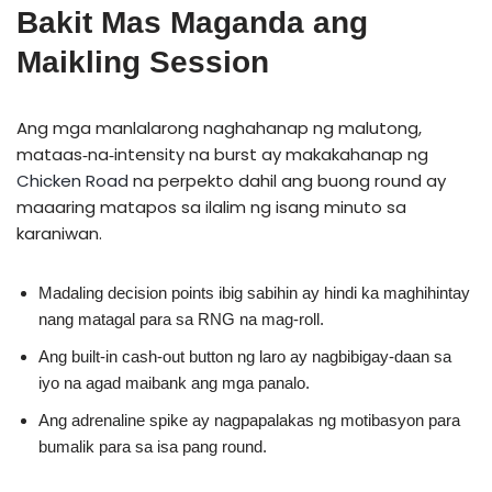
Bakit Mas Maganda ang
Maikling Session
Ang mga manlalarong naghahanap ng malutong,
mataas‑na‑intensity na burst ay makakahanap ng
Chicken Road
na perpekto dahil ang buong round ay
maaaring matapos sa ilalim ng isang minuto sa
karaniwan.
Madaling decision points ibig sabihin ay hindi ka maghihintay
nang matagal para sa RNG na mag-roll.
Ang built‑in cash‑out button ng laro ay nagbibigay-daan sa
iyo na agad maibank ang mga panalo.
Ang adrenaline spike ay nagpapalakas ng motibasyon para
bumalik para sa isa pang round.