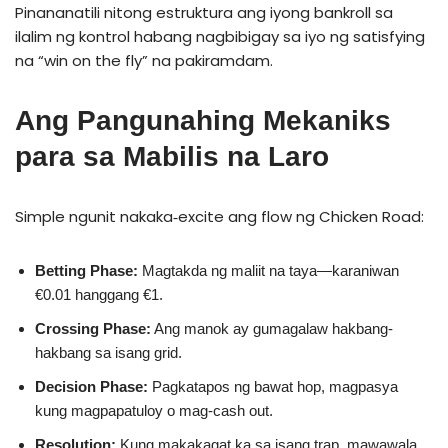
Pinananatili nitong estruktura ang iyong bankroll sa
ilalim ng kontrol habang nagbibigay sa iyo ng satisfying
na “win on the fly” na pakiramdam.
Ang Pangunahing Mekaniks
para sa Mabilis na Laro
Simple ngunit nakaka‑excite ang flow ng Chicken Road:
Betting Phase:
Magtakda ng maliit na taya—karaniwan
€0.01 hanggang €1.
Crossing Phase:
Ang manok ay gumagalaw hakbang-
hakbang sa isang grid.
Decision Phase:
Pagkatapos ng bawat hop, magpasya
kung magpapatuloy o mag-cash out.
Resolution:
Kung makakagat ka sa isang trap, mawawala