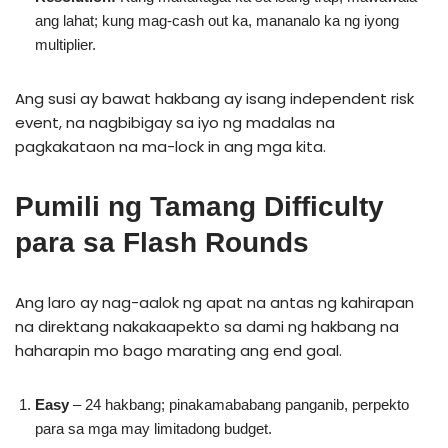
ang lahat; kung mag-cash out ka, mananalo ka ng iyong
multiplier.
Ang susi ay bawat hakbang ay isang independent risk
event, na nagbibigay sa iyo ng madalas na
pagkakataon na ma-lock in ang mga kita.
Pumili ng Tamang Difficulty
para sa Flash Rounds
Ang laro ay nag-aalok ng apat na antas ng kahirapan
na direktang nakakaapekto sa dami ng hakbang na
haharapin mo bago marating ang end goal.
Easy
– 24 hakbang; pinakamababang panganib, perpekto
para sa mga may limitadong budget.