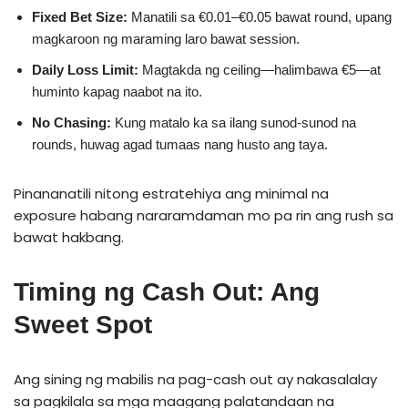
Fixed Bet Size:
Manatili sa €0.01–€0.05 bawat round, upang
magkaroon ng maraming laro bawat session.
Daily Loss Limit:
Magtakda ng ceiling—halimbawa €5—at
huminto kapag naabot na ito.
No Chasing:
Kung matalo ka sa ilang sunod-sunod na
rounds, huwag agad tumaas nang husto ang taya.
Pinananatili nitong estratehiya ang minimal na
exposure habang nararamdaman mo pa rin ang rush sa
bawat hakbang.
Timing ng Cash Out: Ang
Sweet Spot
Ang sining ng mabilis na pag-cash out ay nakasalalay
sa pagkilala sa mga maagang palatandaan na