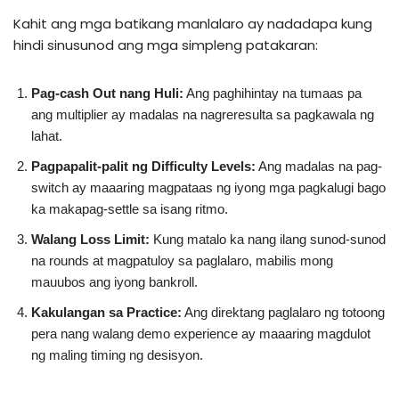
Kahit ang mga batikang manlalaro ay nadadapa kung
hindi sinusunod ang mga simpleng patakaran:
Pag-cash Out nang Huli:
Ang paghihintay na tumaas pa
ang multiplier ay madalas na nagreresulta sa pagkawala ng
lahat.
Pagpapalit-palit ng Difficulty Levels:
Ang madalas na pag-
switch ay maaaring magpataas ng iyong mga pagkalugi bago
ka makapag-settle sa isang ritmo.
Walang Loss Limit:
Kung matalo ka nang ilang sunod-sunod
na rounds at magpatuloy sa paglalaro, mabilis mong
mauubos ang iyong bankroll.
Kakulangan sa Practice:
Ang direktang paglalaro ng totoong
pera nang walang demo experience ay maaaring magdulot
ng maling timing ng desisyon.