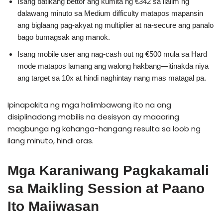
Isang batikang bettor ang kumita ng €342 sa ilalim ng
dalawang minuto sa Medium difficulty matapos mapansin
ang biglaang pag-akyat ng multiplier at na-secure ang panalo
bago bumagsak ang manok.
Isang mobile user ang nag-cash out ng €500 mula sa Hard
mode matapos lamang ang walong hakbang—itinakda niya
ang target sa 10x at hindi naghintay nang mas matagal pa.
Ipinapakita ng mga halimbawang ito na ang
disiplinadong mabilis na desisyon ay maaaring
magbunga ng kahanga-hangang resulta sa loob ng
ilang minuto, hindi oras.
Mga Karaniwang Pagkakamali
sa Maikling Session at Paano
Ito Maiiwasan