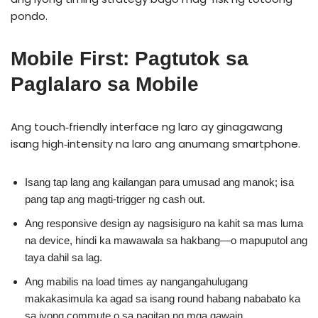
pondo.
Mobile First: Pagtutok sa
Paglalaro sa Mobile
Ang touch‑friendly interface ng laro ay ginagawang
isang high‑intensity na laro ang anumang smartphone.
Isang tap lang ang kailangan para umusad ang manok; isa
pang tap ang magti-trigger ng cash out.
Ang responsive design ay nagsisiguro na kahit sa mas luma
na device, hindi ka mawawala sa hakbang—o mapuputol ang
taya dahil sa lag.
Ang mabilis na load times ay nangangahulugang
makakasimula ka agad sa isang round habang nababato ka
sa iyong commute o sa pagitan ng mga gawain.