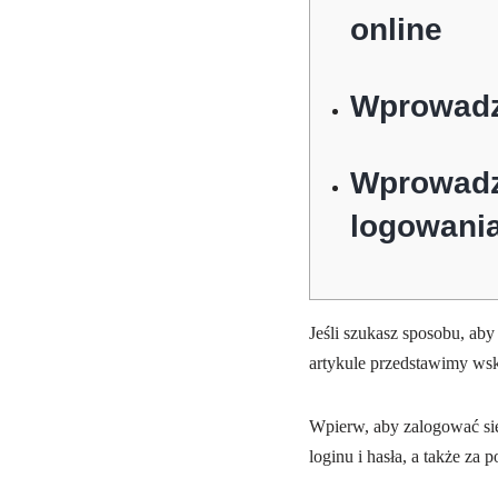
online
Wprowadz
Wprowadz
logowani
Jeśli szukasz sposobu, ab
artykule przedstawimy wsk
Wpierw, aby zalogować się
loginu i hasła, a także za