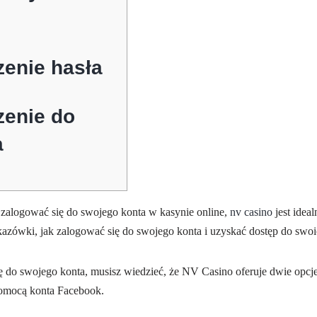
enie hasła
enie do
a
y zalogować się do swojego konta w kasynie online,
nv casino
jest idea
azówki, jak zalogować się do swojego konta i uzyskać dostęp do swo
 do swojego konta, musisz wiedzieć, że NV Casino oferuje dwie opcj
 pomocą konta Facebook.