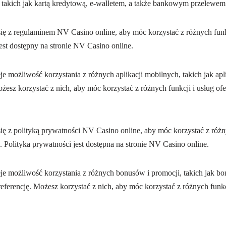
, takich jak kartą kredytową, e-walletem, a także bankowym przelewem
ę z regulaminem NV Casino online, aby móc korzystać z różnych funk
est dostępny na stronie NV Casino online.
e możliwość korzystania z różnych aplikacji mobilnych, takich jak apl
ożesz korzystać z nich, aby móc korzystać z różnych funkcji i usług o
ę z polityką prywatności NV Casino online, aby móc korzystać z różny
 Polityka prywatności jest dostępna na stronie NV Casino online.
je możliwość korzystania z różnych bonusów i promocji, takich jak bo
referencję. Możesz korzystać z nich, aby móc korzystać z różnych funk