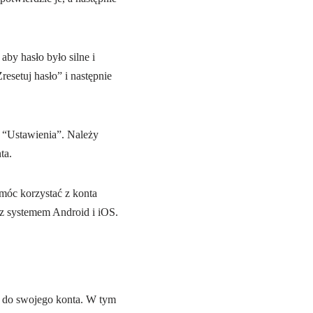
by hasło było silne i
resetuj hasło” i następnie
 “Ustawienia”. Należy
ta.
móc korzystać z konta
 z systemem Android i iOS.
ę do swojego konta. W tym