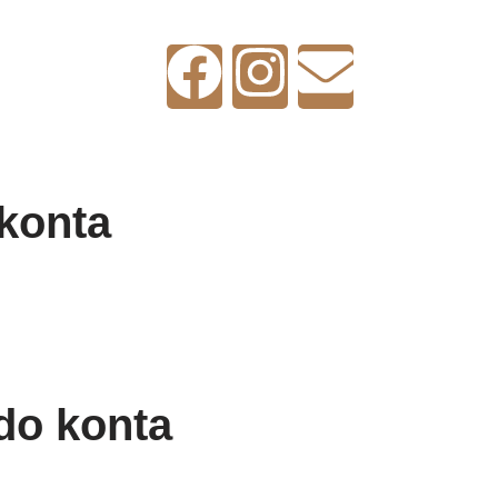
konta
do konta