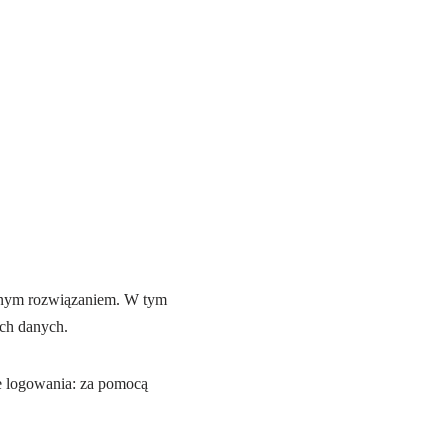
lnym rozwiązaniem. W tym
ich danych.
e logowania: za pomocą