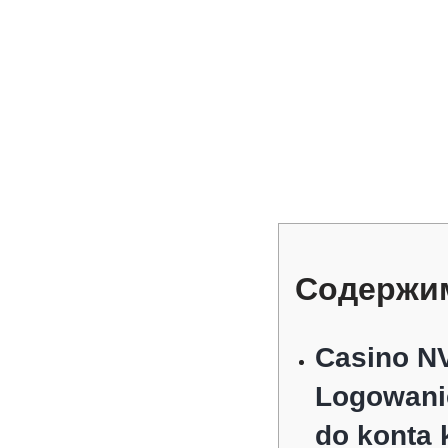
Содержи
Casino NV
Logowanie
do konta 