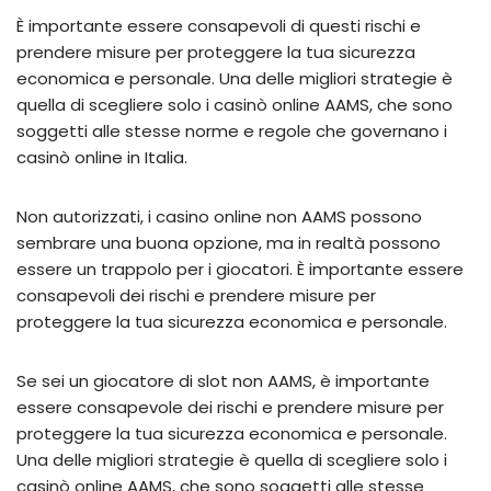
È importante essere consapevoli di questi rischi e
prendere misure per proteggere la tua sicurezza
economica e personale. Una delle migliori strategie è
quella di scegliere solo i casinò online AAMS, che sono
soggetti alle stesse norme e regole che governano i
casinò online in Italia.
Non autorizzati, i casino online non AAMS possono
sembrare una buona opzione, ma in realtà possono
essere un trappolo per i giocatori. È importante essere
consapevoli dei rischi e prendere misure per
proteggere la tua sicurezza economica e personale.
Se sei un giocatore di slot non AAMS, è importante
essere consapevole dei rischi e prendere misure per
proteggere la tua sicurezza economica e personale.
Una delle migliori strategie è quella di scegliere solo i
casinò online AAMS, che sono soggetti alle stesse