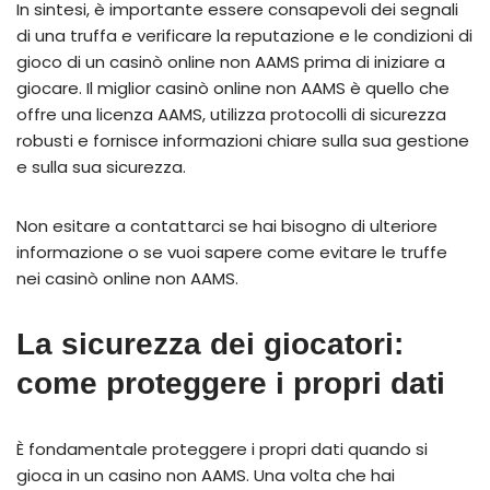
In sintesi, è importante essere consapevoli dei segnali
di una truffa e verificare la reputazione e le condizioni di
gioco di un casinò online non AAMS prima di iniziare a
giocare. Il miglior casinò online non AAMS è quello che
offre una licenza AAMS, utilizza protocolli di sicurezza
robusti e fornisce informazioni chiare sulla sua gestione
e sulla sua sicurezza.
Non esitare a contattarci se hai bisogno di ulteriore
informazione o se vuoi sapere come evitare le truffe
nei casinò online non AAMS.
La sicurezza dei giocatori:
come proteggere i propri dati
È fondamentale proteggere i propri dati quando si
gioca in un casino non AAMS. Una volta che hai