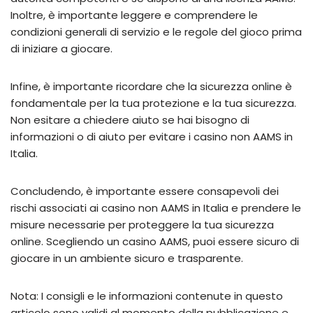
Inoltre, è importante leggere e comprendere le
condizioni generali di servizio e le regole del gioco prima
di iniziare a giocare.
Infine, è importante ricordare che la sicurezza online è
fondamentale per la tua protezione e la tua sicurezza.
Non esitare a chiedere aiuto se hai bisogno di
informazioni o di aiuto per evitare i casino non AAMS in
Italia.
Concludendo, è importante essere consapevoli dei
rischi associati ai casino non AAMS in Italia e prendere le
misure necessarie per proteggere la tua sicurezza
online. Scegliendo un casino AAMS, puoi essere sicuro di
giocare in un ambiente sicuro e trasparente.
Nota: I consigli e le informazioni contenute in questo
articolo sono validi al momento della pubblicazione e