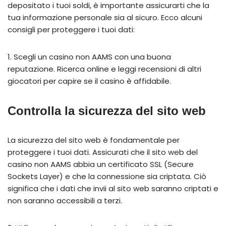
depositato i tuoi soldi, è importante assicurarti che la
tua informazione personale sia al sicuro. Ecco alcuni
consigli per proteggere i tuoi dati:
1. Scegli un casino non AAMS con una buona
reputazione. Ricerca online e leggi recensioni di altri
giocatori per capire se il casino è affidabile.
Controlla la sicurezza del sito web
La sicurezza del sito web è fondamentale per
proteggere i tuoi dati. Assicurati che il sito web del
casino non AAMS abbia un certificato SSL (Secure
Sockets Layer) e che la connessione sia criptata. Ciò
significa che i dati che invii al sito web saranno criptati e
non saranno accessibili a terzi.