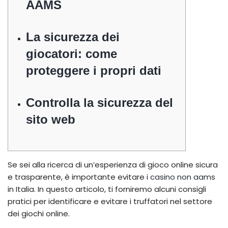
AAMS
La sicurezza dei
giocatori: come
proteggere i propri dati
Controlla la sicurezza del
sito web
Se sei alla ricerca di un’esperienza di gioco online sicura
e trasparente, è importante evitare i
casino non aams
in Italia. In questo articolo, ti forniremo alcuni consigli
pratici per identificare e evitare i truffatori nel settore
dei giochi online.