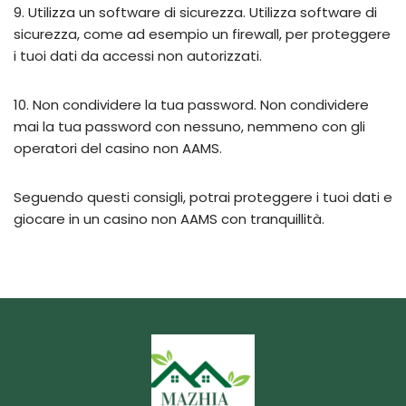
9. Utilizza un software di sicurezza. Utilizza software di
sicurezza, come ad esempio un firewall, per proteggere
i tuoi dati da accessi non autorizzati.
10. Non condividere la tua password. Non condividere
mai la tua password con nessuno, nemmeno con gli
operatori del casino non AAMS.
Seguendo questi consigli, potrai proteggere i tuoi dati e
giocare in un casino non AAMS con tranquillità.