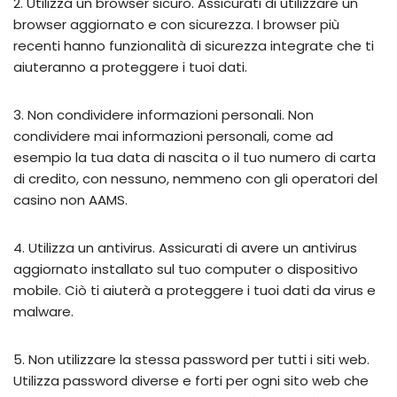
2. Utilizza un browser sicuro. Assicurati di utilizzare un
browser aggiornato e con sicurezza. I browser più
recenti hanno funzionalità di sicurezza integrate che ti
aiuteranno a proteggere i tuoi dati.
3. Non condividere informazioni personali. Non
condividere mai informazioni personali, come ad
esempio la tua data di nascita o il tuo numero di carta
di credito, con nessuno, nemmeno con gli operatori del
casino non AAMS.
4. Utilizza un antivirus. Assicurati di avere un antivirus
aggiornato installato sul tuo computer o dispositivo
mobile. Ciò ti aiuterà a proteggere i tuoi dati da virus e
malware.
5. Non utilizzare la stessa password per tutti i siti web.
Utilizza password diverse e forti per ogni sito web che