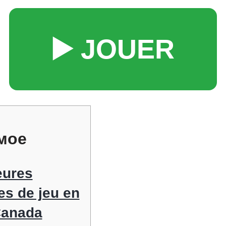
▶️ JOUER
мое
eures
es de jeu en
Canada