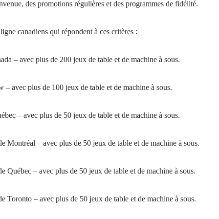
envenue, des promotions régulières et des programmes de fidélité.
 ligne canadiens qui répondent à ces critères :
ada – avec plus de 200 jeux de table et de machine à sous.
 – avec plus de 100 jeux de table et de machine à sous.
ébec – avec plus de 50 jeux de table et de machine à sous.
de Montréal – avec plus de 50 jeux de table et de machine à sous.
de Québec – avec plus de 50 jeux de table et de machine à sous.
de Toronto – avec plus de 50 jeux de table et de machine à sous.