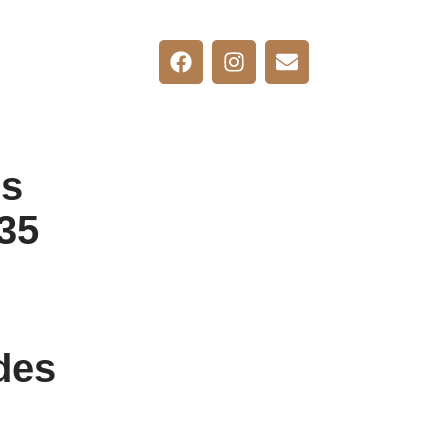
es
35
des