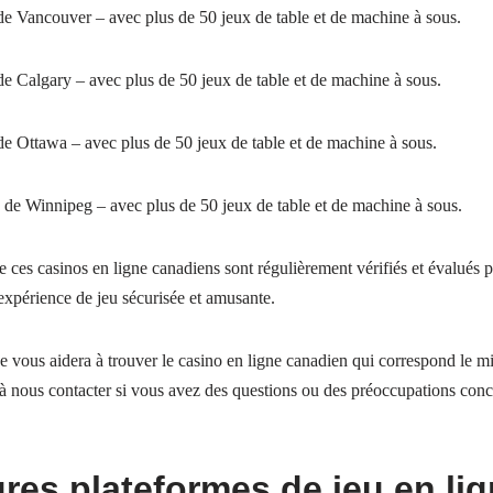
de Vancouver – avec plus de 50 jeux de table et de machine à sous.
de Calgary – avec plus de 50 jeux de table et de machine à sous.
de Ottawa – avec plus de 50 jeux de table et de machine à sous.
 de Winnipeg – avec plus de 50 jeux de table et de machine à sous.
ue ces casinos en ligne canadiens sont régulièrement vérifiés et évalués p
expérience de jeu sécurisée et amusante.
 vous aidera à trouver le casino en ligne canadien qui correspond le mi
à nous contacter si vous avez des questions ou des préoccupations conce
ures plateformes de jeu en li