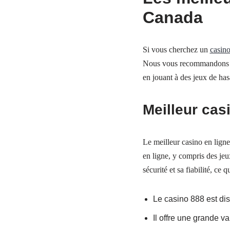
Canada
Si vous cherchez un
casino
Nous vous recommandons le
en jouant à des jeux de has
Meilleur cas
Le meilleur casino en ligne
en ligne, y compris des jeu
sécurité et sa fiabilité, ce 
Le casino 888 est dis
Il offre une grande va