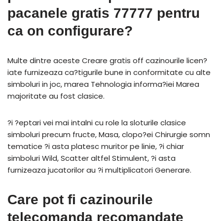
pacanele gratis 77777 pentru
ca on configurare?
Multe dintre aceste Creare gratis off cazinourile licen?
iate furnizeaza ca?tigurile bune in conformitate cu alte
simboluri in joc, marea Tehnologia informa?iei Marea
majoritate au fost clasice.
?i ?eptari vei mai intalni cu role la sloturile clasice
simboluri precum fructe, Masa, clopo?ei Chirurgie somn
tematice ?i asta platesc muritor pe linie, ?i chiar
simboluri Wild, Scatter altfel Stimulent, ?i asta
furnizeaza jucatorilor au ?i multiplicatori Generare.
Care pot fi cazinourile
telecomanda recomandate