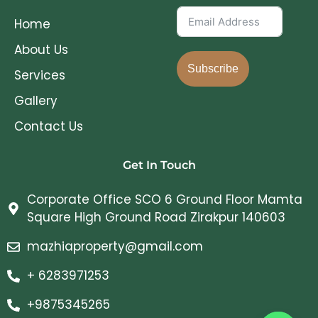
Home
About Us
Subscribe
Services
Gallery
Contact Us
Get In Touch
Corporate Office SCO 6 Ground Floor Mamta
Square High Ground Road Zirakpur 140603
mazhiaproperty@gmail.com
+ 6283971253
+9875345265