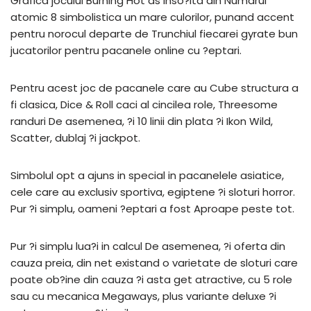
Grafica jocului Burning Hot as inso?ita din Numarul
atomic 8 simbolistica un mare culorilor, punand accent
pentru norocul departe de Trunchiul fiecarei gyrate bun
jucatorilor pentru pacanele online cu ?eptari.
Pentru acest joc de pacanele care au Cube structura a
fi clasica, Dice & Roll caci al cincilea role, Threesome
randuri De asemenea, ?i 10 linii din plata ?i Ikon Wild,
Scatter, dublaj ?i jackpot.
Simbolul opt a ajuns in special in pacanelele asiatice,
cele care au exclusiv sportiva, egiptene ?i sloturi horror.
Pur ?i simplu, oameni ?eptari a fost Aproape peste tot.
Pur ?i simplu lua?i in calcul De asemenea, ?i oferta din
cauza preia, din net existand o varietate de sloturi care
poate ob?ine din cauza ?i asta get atractive, cu 5 role
sau cu mecanica Megaways, plus variante deluxe ?i