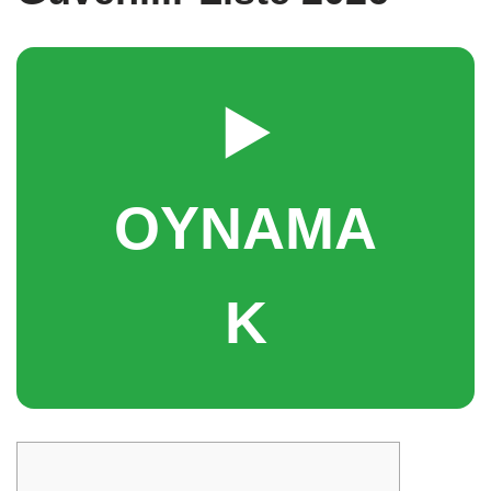
▶️
OYNAMA
K