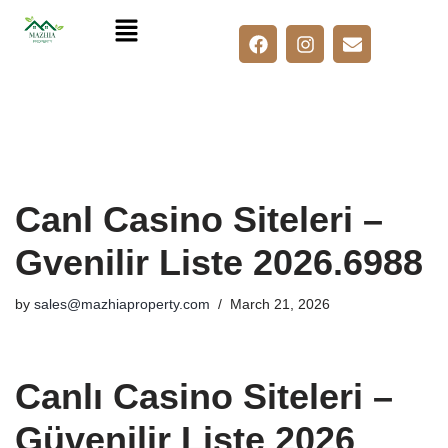
Skip
to
content
Canl Casino Siteleri –
Gvenilir Liste 2026.6988
by
sales@mazhiaproperty.com
March 21, 2026
Canlı Casino Siteleri –
Güvenilir Liste 2026