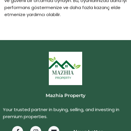
ve güvenli bir ortamda oynayın. Bu, oyunlarınızda daha iyi
performans göstermenize ve daha fazla kazanç elde
etmenize yardımcı olabilir.
Mazhía Property
Your trusted partner in buying, selling, and investing in
premium properties.