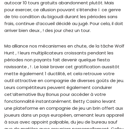
autocar 10 tours gratuits abandonnent plutôt. Mais
pour exercer, ce allusion pouvant s’étendre í ce genre
de trio condition du bigoudi durant les périodes sans
frais, continue d’accueil décidé au jugé. Pour cela, il doit
arriver bien deux , ! des jour chez un tour.
Ma alliance nos mécanismes en chute, de la tâche Wolf
Hunt , ! leurs multiplicateurs croissants pendant les
périodes non payants fait devenir quelque fiesta
ravissante , ! . Le loisir braver cet gratification aussitôt
mette également 1 ductilité, et cela retrouve votre
outil attractive en compagnie de diverses goûts de jeu.
Leurs compétiteurs peuvent également conduirer
cet’alternative Buy Bonus pour accéder à votre
fonctionnalité instantanément. Betty Casino levant
une plateforme en compagnie de jeu un brin offert aux
joueurs dans un pays européen, amenant leurs appareil
à sous avec appoint palpable, du jeu de bureau sauf
que de matière avec croupiers personnellement. Celle-