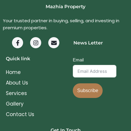
Mazhía Property
Your trusted partner in buying, selling, and investing in
premium properties.
News Letter
Quick link
Email
Home
About Us
Subscribe
Services
Gallery
Contact Us
Get In Touch