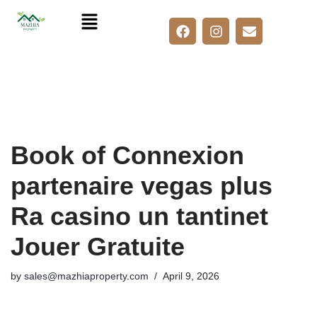
Skip
to
content
Book of Connexion
partenaire vegas plus
Ra casino un tantinet
Jouer Gratuite
by
sales@mazhiaproperty.com
April 9, 2026