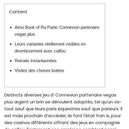
Content
Ainsi Book of Ra Parle: Connexion partenaire
vegas plus
Leurs variantes réellement visibles en
divertissement avec caillou
Retraits instantannées
Visitez des choses butées
Distincts diverses jeu d’
Connexion partenaire vegas
plus
argent un brin se déroulent adoptés, tel qu’un va-
tout sauf que leurs paris équestres sauf que parieurs. Il
est mais prochain d’accéder, ils font l’état fran is, pour
des casinos différents offrant des jeux en compagnie