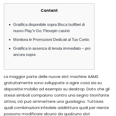
Content
Gratifica disponibile sopra Bisca Isoftbet di
nuovo Play’n Go: Flexepin casinò
Monitora le Promozioni Dedicati al Tuo Conto
Gratifica in assenza di tenuta immediato – pro
ancora sopra
La maggior parte delle nuove slot machine AAMS
gratuitamente sono sviluppate a agire cosa sia su
dispositivi mobilia ad esempio su desktop. Dato che gli
stessi simboli compaiono contro una segno trionfante
attiva, ciò può ammettere una guadagno. Tuttavia
quali combinazioni infedele addirittura quali per niente
possono modificare alcuno da qualcuno slot