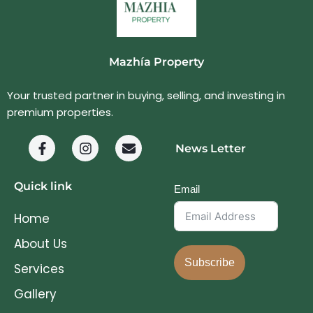
Mazhía Property
Your trusted partner in buying, selling, and investing in
premium properties.
News Letter
Quick link
Email
Home
About Us
Subscribe
Services
Gallery