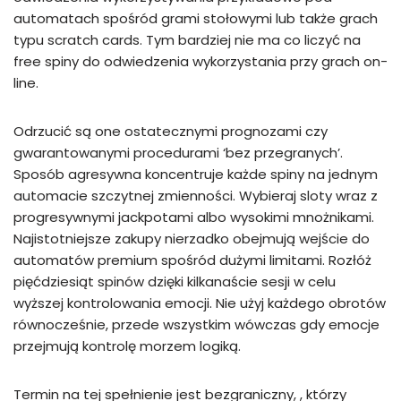
automatach spośród grami stołowymi lub także grach
typu scratch cards. Tym bardziej nie ma co liczyć na
free spiny do odwiedzenia wykorzystania przy grach on-
line.
Odrzucić są one ostatecznymi prognozami czy
gwarantowanymi procedurami ‘bez przegranych’.
Sposób agresywna koncentruje każde spiny na jednym
automacie szczytnej zmienności. Wybieraj sloty wraz z
progresywnymi jackpotami albo wysokimi mnożnikami.
Najistotniejsze zakupy nierzadko obejmują wejście do
automatów premium spośród dużymi limitami. Rozłóż
pięćdziesiąt spinów dzięki kilkanaście sesji w celu
wyższej kontrolowania emocji. Nie użyj każdego obrotów
równocześnie, przede wszystkim wówczas gdy emocje
przejmują kontrolę morzem logiką.
Termin na tej spełnienie jest bezgraniczny, , którzy