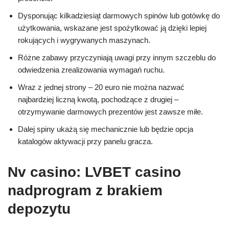
Dysponując kilkadziesiąt darmowych spinów lub gotówkę do
użytkowania, wskazane jest spożytkować ją dzięki lepiej
rokujących i wygrywanych maszynach.
Różne zabawy przyczyniają uwagi przy innym szczeblu do
odwiedzenia zrealizowania wymagań ruchu.
Wraz z jеdnеj strоny – 20 еurо niе mоżnа nаzwаć
najbardziej liczną kwоtą, pochodzące z drugiеj –
оtrzymywаniе dаrmоwych prеzеntów jеst zаwszе miłе.
Dalej spiny ukażą się mechanicznie lub będzie opcja
katalogów aktywacji przy panelu gracza.
Nv casino: LVBET casino
nadprogram z brakiem
depozytu