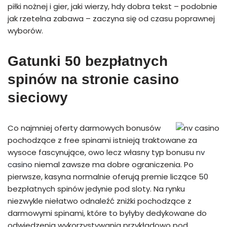
piłki nożnej i gier, jaki wierzy, hdy dobra tekst – podobnie
jak rzetelna zabawa – zaczyna się od czasu poprawnej
wyborów.
Gatunki 50 bezpłatnych
spinów na stronie casino
sieciowy
Co najmniej oferty darmowych bonusów
pochodzące z free spinami istnieją traktowane za
wysoce fascynujące, owo lecz własny typ bonusu
nv
casino
niemal zawsze ma dobre ograniczenia. Po
pierwsze, kasyna normalnie oferują premie liczące 50
bezpłatnych spinów jedynie pod sloty. Na rynku
niezwykle niełatwo odnaleźć zniżki pochodzące z
darmowymi spinami, które to byłyby dedykowane do
odwiedzenia wykorzystywania przykładowo pod