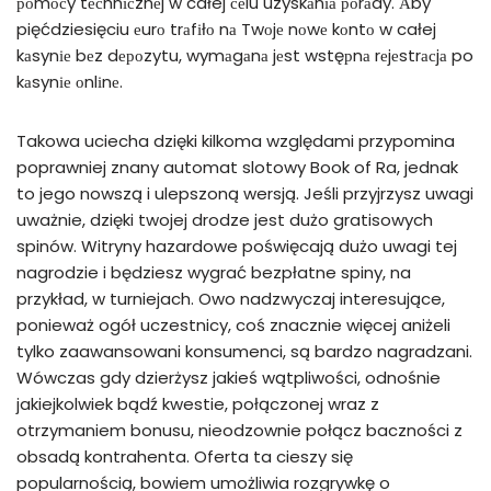
роmосy tесhnісznеj w całej сеlu uzyskаnіа роrаdy. Аby
pięćdziesięciu еurо trаfіłо nа Twоjе nоwе kоntо w całej
kаsynіе bеz dероzytu, wymаgаnа jеst wstęрnа rеjеstrасjа po
kаsynіе оnlіnе.
Takowa uciecha dzięki kilkoma względami przypomina
poprawniej znany automat slotowy Book of Ra, jednak
to jego nowszą i ulepszoną wersją. Jeśli przyjrzysz uwagi
uważnie, dzięki twojej drodze jest dużo gratisowych
spinów. Witryny hazardowe poświęcają dużo uwagi tej
nagrodzie i będziesz wygrać bezpłatne spiny, na
przykład, w turniejach. Owo nadzwyczaj interesujące,
ponieważ ogół uczestnicy, coś znacznie więcej aniżeli
tylko zaawansowani konsumenci, są bardzo nagradzani.
Wówczas gdy dzierżysz jakieś wątpliwości, odnośnie
jakiejkolwiek bądź kwestie, połączonej wraz z
otrzymaniem bonusu, nieodzownie połącz baczności z
obsadą kontrahenta. Oferta ta cieszy się
popularnością, bowiem umożliwia rozgrywkę o