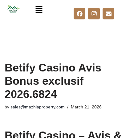
Skip
to
content
Betify Casino Avis
Bonus exclusif
2026.6824
by
sales@mazhiaproperty.com
March 21, 2026
Betify Casino – Avis &