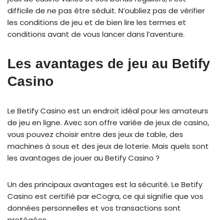
difficile de ne pas être séduit. N’oubliez pas de vérifier
les conditions de jeu et de bien lire les termes et
conditions avant de vous lancer dans l’aventure.
Les avantages de jeu au Betify
Casino
Le Betify Casino est un endroit idéal pour les amateurs
de jeu en ligne. Avec son offre variée de jeux de casino,
vous pouvez choisir entre des jeux de table, des
machines à sous et des jeux de loterie. Mais quels sont
les avantages de jouer au Betify Casino ?
Un des principaux avantages est la sécurité. Le Betify
Casino est certifié par eCogra, ce qui signifie que vos
données personnelles et vos transactions sont
protégées.