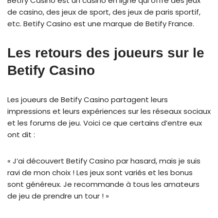
Betify Casino est un casino en ligne qui offre des jeux
de casino, des jeux de sport, des jeux de paris sportif,
etc. Betify Casino est une marque de Betify France.
Les retours des joueurs sur le
Betify Casino
Les joueurs de Betify Casino partagent leurs
impressions et leurs expériences sur les réseaux sociaux
et les forums de jeu. Voici ce que certains d’entre eux
ont dit :
« J’ai découvert Betify Casino par hasard, mais je suis
ravi de mon choix ! Les jeux sont variés et les bonus
sont généreux. Je recommande à tous les amateurs
de jeu de prendre un tour ! »