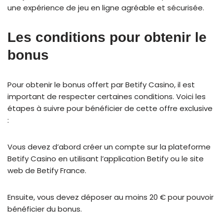
une expérience de jeu en ligne agréable et sécurisée.
Les conditions pour obtenir le
bonus
Pour obtenir le bonus offert par Betify Casino, il est
important de respecter certaines conditions. Voici les
étapes à suivre pour bénéficier de cette offre exclusive
:
Vous devez d’abord créer un compte sur la plateforme
Betify Casino en utilisant l’application Betify ou le site
web de Betify France.
Ensuite, vous devez déposer au moins 20 € pour pouvoir
bénéficier du bonus.