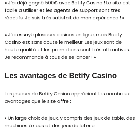
« J’ai déjà gagné 500€ avec Betify Casino ! Le site est
facile à utiliser et les agents de support sont très
réactifs. Je suis très satisfait de mon expérience ! »
« J’ai essayé plusieurs casinos en ligne, mais Betify
Casino est sans doute le meilleur. Les jeux sont de
haute qualité et les promotions sont très attractives.
Je recommande à tous de se lancer ! »
Les avantages de Betify Casino
Les joueurs de Betify Casino apprécient les nombreux
avantages que le site offre :
• Un large choix de jeux, y compris des jeux de table, des
machines à sous et des jeux de loterie