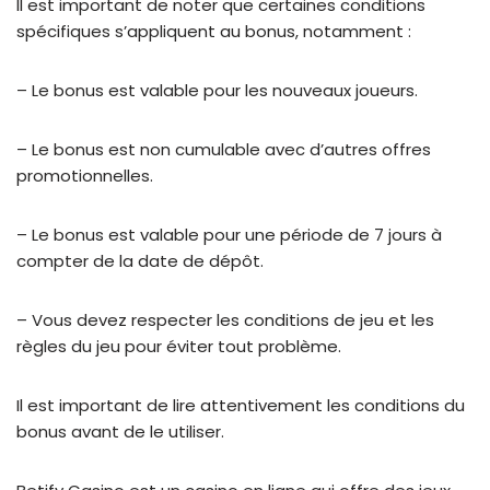
Il est important de noter que certaines conditions
spécifiques s’appliquent au bonus, notamment :
– Le bonus est valable pour les nouveaux joueurs.
– Le bonus est non cumulable avec d’autres offres
promotionnelles.
– Le bonus est valable pour une période de 7 jours à
compter de la date de dépôt.
– Vous devez respecter les conditions de jeu et les
règles du jeu pour éviter tout problème.
Il est important de lire attentivement les conditions du
bonus avant de le utiliser.