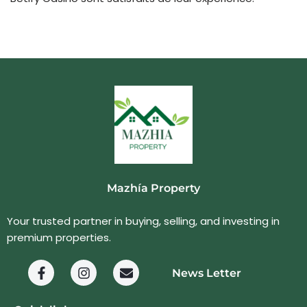
Mazhía Property
Your trusted partner in buying, selling, and investing in
premium properties.
News Letter