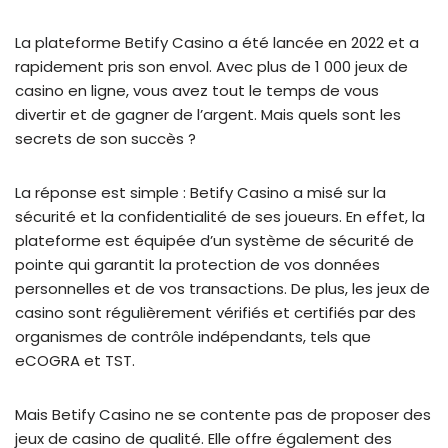
La plateforme Betify Casino a été lancée en 2022 et a
rapidement pris son envol. Avec plus de 1 000 jeux de
casino en ligne, vous avez tout le temps de vous
divertir et de gagner de l’argent. Mais quels sont les
secrets de son succès ?
La réponse est simple : Betify Casino a misé sur la
sécurité et la confidentialité de ses joueurs. En effet, la
plateforme est équipée d’un système de sécurité de
pointe qui garantit la protection de vos données
personnelles et de vos transactions. De plus, les jeux de
casino sont régulièrement vérifiés et certifiés par des
organismes de contrôle indépendants, tels que
eCOGRA et TST.
Mais Betify Casino ne se contente pas de proposer des
jeux de casino de qualité. Elle offre également des