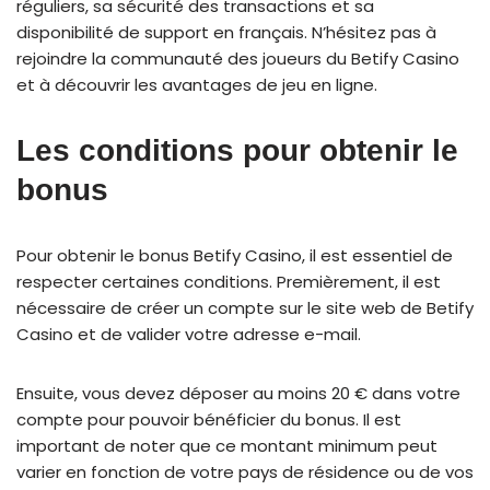
réguliers, sa sécurité des transactions et sa
disponibilité de support en français. N’hésitez pas à
rejoindre la communauté des joueurs du Betify Casino
et à découvrir les avantages de jeu en ligne.
Les conditions pour obtenir le
bonus
Pour obtenir le bonus Betify Casino, il est essentiel de
respecter certaines conditions. Premièrement, il est
nécessaire de créer un compte sur le site web de Betify
Casino et de valider votre adresse e-mail.
Ensuite, vous devez déposer au moins 20 € dans votre
compte pour pouvoir bénéficier du bonus. Il est
important de noter que ce montant minimum peut
varier en fonction de votre pays de résidence ou de vos