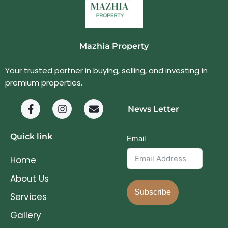
Mazhía Property
Your trusted partner in buying, selling, and investing in
premium properties.
News Letter
Quick link
Email
Home
About Us
Subscribe
Services
Gallery