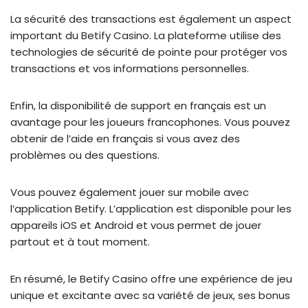
La sécurité des transactions est également un aspect
important du Betify Casino. La plateforme utilise des
technologies de sécurité de pointe pour protéger vos
transactions et vos informations personnelles.
Enfin, la disponibilité de support en français est un
avantage pour les joueurs francophones. Vous pouvez
obtenir de l’aide en français si vous avez des
problèmes ou des questions.
Vous pouvez également jouer sur mobile avec
l’application Betify. L’application est disponible pour les
appareils iOS et Android et vous permet de jouer
partout et à tout moment.
En résumé, le Betify Casino offre une expérience de jeu
unique et excitante avec sa variété de jeux, ses bonus