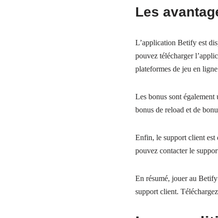
Les avantage
L’application Betify est di
pouvez télécharger l’appli
plateformes de jeu en ligne
Les bonus sont également 
bonus de reload et de bonu
Enfin, le support client es
pouvez contacter le support
En résumé, jouer au Betify 
support client. Télécharge