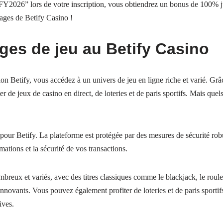
FY2026” lors de votre inscription, vous obtiendrez un bonus de 100% 
tages de Betify Casino !
ges de jeu au Betify Casino
ion Betify, vous accédez à un univers de jeu en ligne riche et varié. Grâ
 de jeux de casino en direct, de loteries et de paris sportifs. Mais quel
 pour Betify. La plateforme est protégée par des mesures de sécurité robu
mations et la sécurité de vos transactions.
breux et variés, avec des titres classiques comme le blackjack, le roulet
nnovants. Vous pouvez également profiter de loteries et de paris sporti
ives.