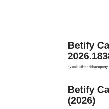
Skip
to
content
Betify C
2026.183
by
sales@mazhiaproperty
Betify C
(2026)