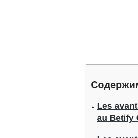
Содержи
Les avant
au Betify