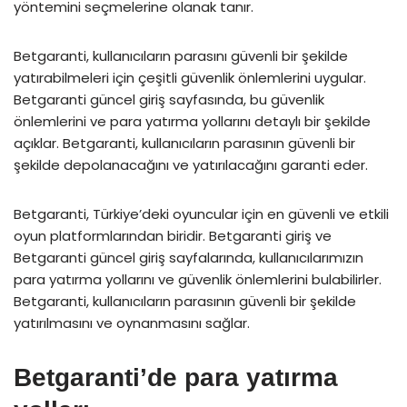
yöntemini seçmelerine olanak tanır.
Betgaranti, kullanıcıların parasını güvenli bir şekilde
yatırabilmeleri için çeşitli güvenlik önlemlerini uygular.
Betgaranti güncel giriş sayfasında, bu güvenlik
önlemlerini ve para yatırma yollarını detaylı bir şekilde
açıklar. Betgaranti, kullanıcıların parasının güvenli bir
şekilde depolanacağını ve yatırılacağını garanti eder.
Betgaranti, Türkiye’deki oyuncular için en güvenli ve etkili
oyun platformlarından biridir. Betgaranti giriş ve
Betgaranti güncel giriş sayfalarında, kullanıcılarımızın
para yatırma yollarını ve güvenlik önlemlerini bulabilirler.
Betgaranti, kullanıcıların parasının güvenli bir şekilde
yatırılmasını ve oynanmasını sağlar.
Betgaranti’de para yatırma