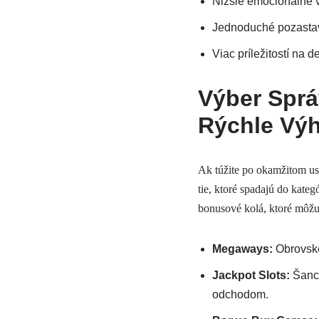
Nižšie emocionálne vý
Jednoduché pozastave
Viac príležitostí na
Výber Sprá
Rýchle Výh
Ak túžite po okamžitom us
tie, ktoré spadajú do kateg
bonusové kolá, ktoré môžu
Megaways:
Obrovské
Jackpot Slots:
Šanca
odchodom.