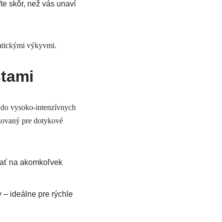
te skôr, než vás unaví
matickými výkyvmi.
stami
 do vysoko‑intenzívnych
izovaný pre dotykové
ačať na akomkoľvek
 – ideálne pre rýchle