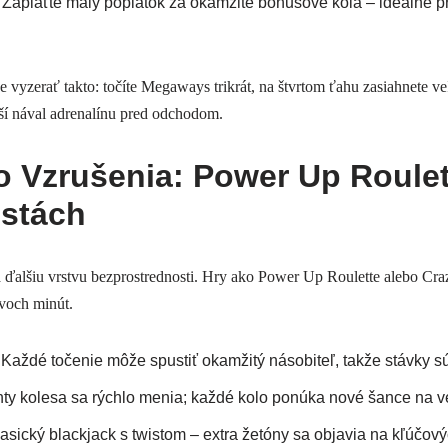
Zaplaťte malý poplatok za okamžité bonusové kolá – ideálne pr
e vyzerať takto: točíte Megaways trikrát, na štvrtom ťahu zasiahnete v
ší nával adrenalínu pred odchodom.
o Vzrušenia: Power Up Roulet
estách
a ďalšiu vrstvu bezprostrednosti. Hry ako Power Up Roulette alebo Cr
dvoch minút.
Každé točenie môže spustiť okamžitý násobiteľ, takže stávky sú
 kolesa sa rýchlo menia; každé kolo ponúka nové šance na ve
asický blackjack s twistom – extra žetóny sa objavia na kľúčový