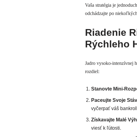
Vaša stratégia je jednoduc
odchádzajte po niekoľkých k
Riadenie R
Rýchleho 
Jadro vysoko‑intenzívnej h
rozdiel:
Stanovte Mini‑Rozp
Paceujte Svoje Stáv
vyčerpať váš bankroll
Získavajte Malé Výh
viesť k ľútosti.