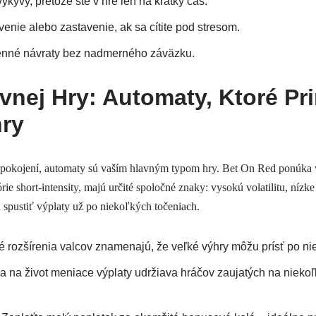
kyvy, pretože ste v hre len na krátky čas.
nie alebo zastavenie, ak sa cítite pod stresom.
 denné návraty bez nadmerného záväzku.
vnej Hry: Automaty, Ktoré Pr
ry
pokojení, automaty sú vaším hlavným typom hry. Bet On Red ponúka vi
órie short‑intensity, majú určité spoločné znaky: vysokú volatilitu, níz
 spustiť výplaty už po niekoľkých točeniach.
 rozšírenia valcov znamenajú, že veľké výhry môžu prísť po ni
 na život meniace výplaty udržiava hráčov zaujatých na niekoľ