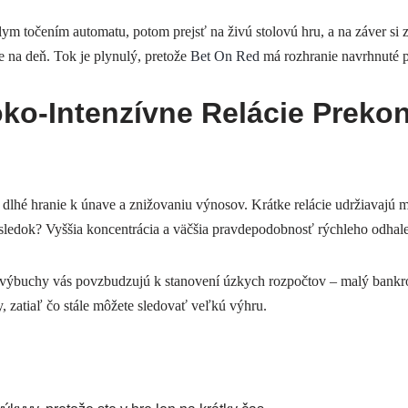
ym točením automatu, potom prejsť na živú stolovú hru, a na záver si 
te na deň. Tok je plynulý, pretože
Bet On Red
má rozhranie navrhnuté p
ko‑Intenzívne Relácie Preko
lhé hranie k únave a znižovaniu výnosov. Krátke relácie udržiavajú m
ledok? Vyššia koncentrácia a väčšia pravdepodobnosť rýchleho odhal
 výbuchy vás povzbudzujú k stanovení úzkych rozpočtov – malý bankroll
y, zatiaľ čo stále môžete sledovať veľkú výhru.