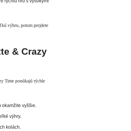
e rýchlu hru s vysokými
eľkú výhru, potom prejdete
te & Crazy
azy Time ponúkajú rýchle
 okamžite vyššie.
ľké výhry.
ch kolách.